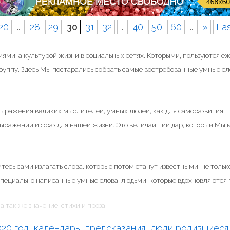
р
"
20
...
28
29
30
31
32
...
40
50
60
...
»
Las
ями, а культурой жизни в социальных сетях. Которыми, пользуются е
группу. Здесь Мы постарались собрать самые востребованные умные сл
 выражения великих мыслителей, умных людей, как для саморазвития, т
 выражений и фраз для нашей жизни. Это величайший дар, который Мы
тесь сами излагать слова, которые потом станут известными, не только
специально написанные умные слова, людьми, которые вдохновляются п
а так же значение, стихи и проза