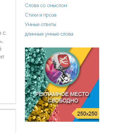
Слова со смыслом
Стихи и проза
Умные ответы
о с
длинные умные слова
ь,
ё
ит