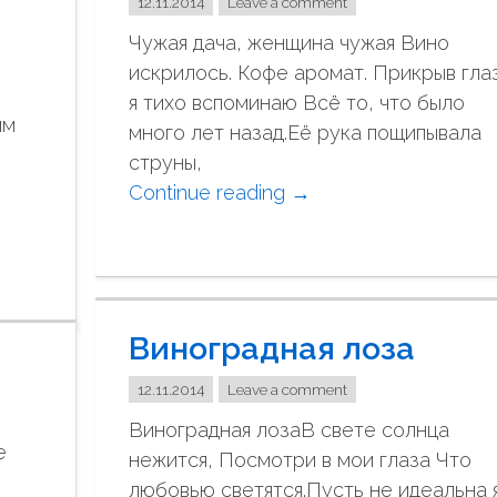
12.11.2014
Leave a comment
С
Чужая дача, женщина чужая Вино
п
искрилось. Кофе аромат. Прикрыв гла
и
я тихо вспоминаю Всё то, что было
ч
ым
много лет назад.Её рука пощипывала
к
струны,
и
Continue reading
"
→
"
Ч
у
ж
а
Виноградная лоза
я
д
12.11.2014
Leave a comment
а
Виноградная лозаВ свете солнца
ч
е
нежится, Посмотри в мои глаза Что
а
любовью светятся.Пусть не идеальна я
…