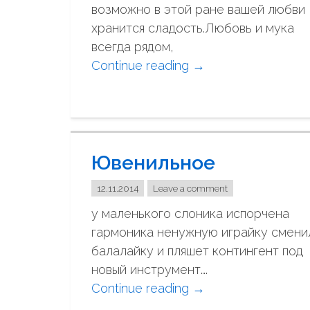
возможно в этой ране вашей любви
"
хранится сладость.Любовь и мука
всегда рядом,
Continue reading
"
→
К
о
л
ю
Ювенильное
ч
а
12.11.2014
Leave a comment
я
у маленького слоника испорчена
р
гармоника ненужную играйку смени
о
балалайку и пляшет контингент под
з
новый инструмент….
а
Continue reading
"
→
"
Ю