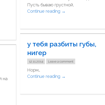
Пусть бываю грустной,
"
Continue reading
"
→
В
и
н
о
у тебя разбиты губы,
г
р
нигер
а
д
12.11.2014
Leave a comment
н
Норм…
а
Continue reading
"
→
л на
я
у
л
т
о
е
з
б