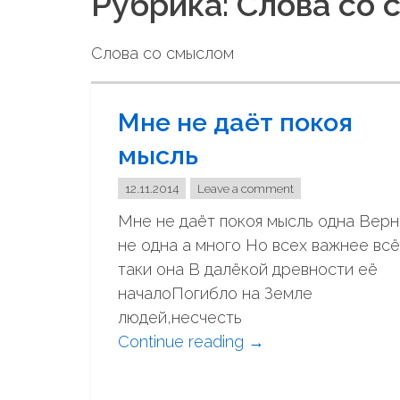
Рубрика: Слова со
Слова со смыслом
Мне не даёт покоя
мысль
12.11.2014
Leave a comment
Мне не даёт покоя мысль одна Вер
не одна а много Но всех важнее всё
таки она В далёкой древности её
началоПогибло на Земле
людей,несчесть
Continue reading
"
→
М
н