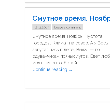
е
н
Смутное время. Нояб
е
д
12.11.2014
Leave a comment
а
Смутное время. Ноябрь. Пустота
ё
городов… Климат на север. А я Весь
т
запутавшись в лете, Вижу, — по
п
одуванчикам пряных лугов, Едет лю
о
моя в кипенно-белой…
к
Continue reading
"
→
о
С
я
м
м
у
ы
т
с
н
л
о
ь