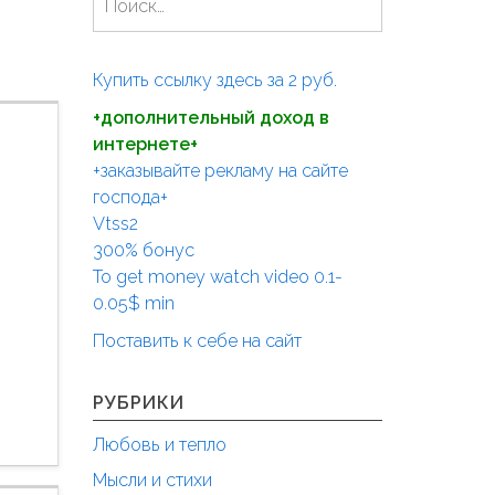
а
й
т
Купить ссылку здесь за
2
руб.
и
+дополнительный доход в
:
интернете+
+заказывайте рекламу на сайте
господа+
Vtss2
300% бонус
To get money watch video 0.1-
0.05$ min
Поставить к себе на сайт
РУБРИКИ
Любовь и тепло
Мысли и стихи