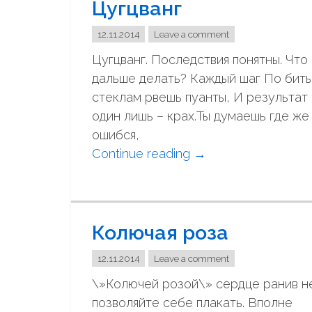
Цугцванг
е
"
в
12.11.2014
Leave a comment
р
Цугцванг. Последствия понятны. Что
е
дальше делать? Каждый шаг По бит
м
стеклам рвешь пуанты, И результат
я
один лишь – крах.Ты думаешь где же
.
ошибся,
Н
Continue reading
"
→
о
Ц
я
у
б
г
р
Колючая роза
ц
ь
в
12.11.2014
Leave a comment
…
а
"
\»Колючей розой\» сердце ранив н
н
позволяйте себе плакать. Вполне
г