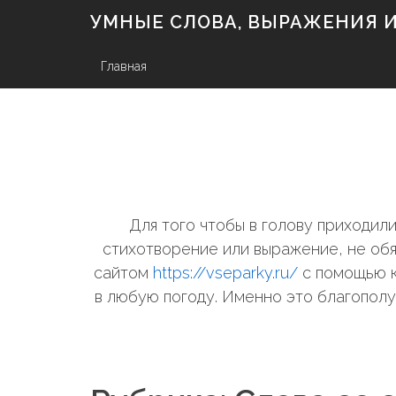
S
УМНЫЕ СЛОВА, ВЫРАЖЕНИЯ И 
k
i
p
Главная
t
o
c
o
n
t
e
n
Для того чтобы в голову приходи
t
стихотворение или выражение, не обя
сайтом
https://vseparky.ru/
с помощью к
в любую погоду. Именно это благополу