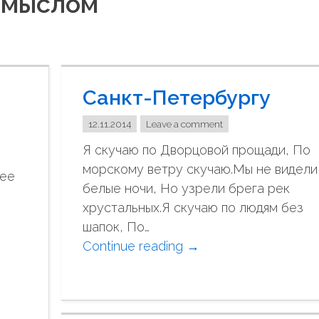
 смыслом
Санкт-Петербургу
12.11.2014
Leave a comment
Я скучаю по Дворцовой прощади, По
морскому ветру скучаю.Мы не видели
нее
белые ночи, Но узрели брега рек
хрустальных.Я скучаю по людям без
шапок, По…
Continue reading
"
→
С
а
н