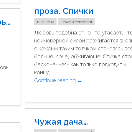
к
проза. Спички
т
-
рь…
12.11.2014
Leave a comment
П
Любовь подобна огню- то угасает, чт
е
неимоверной силой разжигается внов
т
с каждым таким толчком становясь вс
е
больше, ярче, обжигающе. Спичка сто
р
бесконечная- как только подходит к
б
бовь
концу,…
у
Continue reading
"
→
р
п
г
р
у
о
"
з
Чужая дача…
а
.