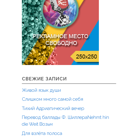
р
?
о
"
в
а
т
ь
с
я
к
р
а
СВЕЖИЕ ЗАПИСИ
б
о
Живой язык души
т
Слишком много самой себя
е
?
Тихий Адриатический вечер
"
Перевод баллады Ф. ШиллераNehmt hin
die Weit Возьм
Для взлёта полоса