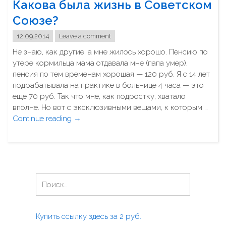
Какова была жизнь в Советском
е
н
п
н
Союзе?
к
о
щ
а
с
12.09.2014
Leave a comment
и
в
л
н
с
Не знаю, как другие, а мне жилось хорошо. Пенсию по
е
е
е
утере кормильца мама отдавала мне (папа умер),
р
,
м
пенсия по тем временам хорошая — 120 руб. Я с 14 лет
о
п
ь
подрабатывала на практике в больнице 4 часа — это
ж
о
ю
еще 70 руб. Так что мне, как подростку, хватало
д
с
?
вполне. Но вот с эксклюзивными вещами, к которым …
е
л
"
Continue reading
"
→
н
е
К
и
д
а
я
е
к
р
к
о
е
р
в
б
Н
е
а
е
а
т
б
н
й
н
ы
к
т
о
Купить ссылку здесь за
2
руб.
л
а
и