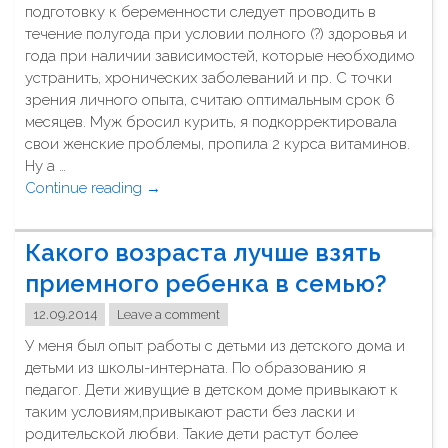
е
е
подготовку к беременности следует проводить в
л
н
р
течение полугода при условии полного (?) здоровья и
ь
н
е
года при наличии зависимостей, которые необходимо
н
о
м
устранить, хронических заболеваний и пр. С точки
ы
с
е
зрения личного опыта, считаю оптимальным срок 6
х
т
н
месяцев. Муж бросил курить, я подкорректировала
к
и
н
свои женские проблемы, пропила 2 курса витаминов.
а
.
ы
Ну а …
м
П
е
Continue reading
н
"
→
о
п
е
З
ч
ь
й
а
е
Какого возраста лучше взять
ю
?
с
м
т
"
к
приемного ребенка в семью?
у
М
о
?
12.09.2014
Leave a comment
а
л
Ч
г
ь
У меня был опыт работы с детьми из детского дома и
т
н
к
детьми из школы-интерната. По образованию я
о
и
о
педагог. Дети живущие в детском доме привыкают к
д
й
н
таким условиям,привыкают расти без ласки и
е
В
а
родительской любви. Такие дети растут более
л