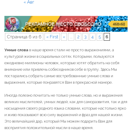
« Авг
Страница 6 из 6
« First
«
...
2
3
4
5
6
Умные слова
в наше время стали не просто выражениями, а
культурой жизни в социальных сетях. Которыми, пользуются
ежедневно миллионы человек, которые хотят обратить на себя
внимание или привлечь собеседников себе в группу. Здесь Мы
постарались собрать самые востребованные умные слова и
выражения, которые понравятся Вам в прекрасной манере.
Иногда полезно почитать не только умные слова, но и выражения
великих мыслителей, умных людей, как для саморазвития, так и для
насыщения своего родного языка словами, которые настолько ярко
и живо показывают всю силу выражений и фраз для нашей жизни.
Это величайший дар, который Мы можем подарить Вам для
восприятия положительной мысли в наше время.