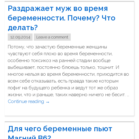
л
?
Раздражает муж во время
е
"
з
беременности. Почему? Что
н
делать?
о
л
12.09.2014
Leave a comment
и
Потому, что зачастую беременные женщины
д
чувствуют себя плохо во время беременности,
л
особенно токсикоз на ранней стадии вообще
я
выбешивает, постоянно блюешь только, тошнит. И
з
многое нельзя во время беременности, приходится во
д
всем себе отказывать, есть правда такие которым
о
пофиг на будущего ребенка и ведут тот же образ
р
жизни, что и раньше, таких наверно ничего не бесит. …
о
Continue reading
"
→
в
Р
ь
а
я
з
н
Для чего беременные пьют
д
о
р
Магний В6?
с