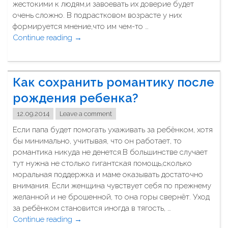
6
ч
жестокими к людям,и завоевать их доверие будет
а
?
и
очень сложно. В подрастковом возрасте у них
т
"
н
формируется мнение,что им чем-то …
ь
а
Continue reading
"
→
?
т
К
"
ь
а
п
к
Как сохранить романтику после
л
о
а
г
рождения ребенка?
н
о
и
12.09.2014
Leave a comment
в
р
о
Если папа будет помогать ухаживать за ребёнком, хотя
о
з
бы минимально, учитывая, что он работает, то
в
р
романтика никуда не денется.В большинстве случает
а
а
тут нужна не столько гигантская помощь,сколько
т
с
моральная поддержка и маме оказывать достаточно
ь
т
внимания. Если женщина чувствует себя по прежнему
б
а
желанной и не брошенной, то она горы свернёт. Уход
е
л
за ребёнком становится иногда в тягость, …
р
у
Continue reading
"
→
е