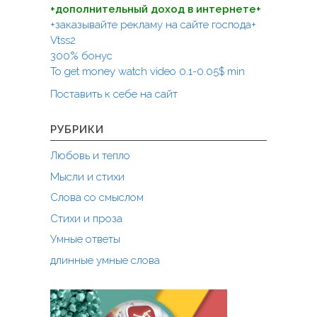
г
а
?
+дополнительный доход в интернете+
:
о
ж
"
+заказывайте рекламу на сайте господа+
о
и
Vtss2
т
з
300% бонус
п
н
To get money watch video 0.1-0.05$ min
у
ь
Поставить к себе на сайт
с
в
к
С
а
РУБРИКИ
о
,
в
Любовь и тепло
с
е
н
т
Мысли и стихи
о
с
Слова со смыслом
в
к
Стихи и проза
а
о
а
м
Умные ответы
д
С
длинные умные слова
а
о
п
ю
т
з
и
е