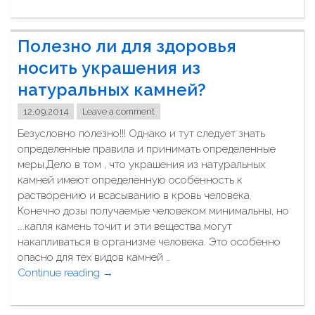
Ч
т
о
Полезно ли для здоровья
т
а
носить украшения из
к
натуральных камней?
о
е
12.09.2014
Leave a comment
н
Безусловно полезно!!! Однако и тут следует знать
а
определенные правила и принимать определенные
н
меры.Дело в том , что украшения из натуральных
о
камней имеют определенную особенность к
к
растворению и всасыванию в кровь человека.
о
Конечно дозы получаемые человеком минимальны, но
с
….капля камень точит и эти вещества могут
м
накапливаться в организме человека. Это особенно
е
опасно для тех видов камней …
т
Continue reading
"
→
и
П
к
о
а