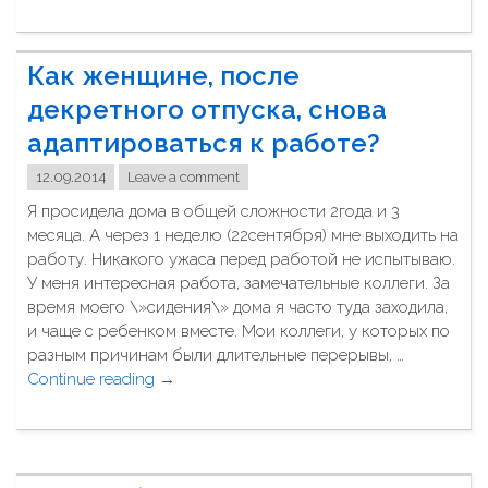
ч
К
м
ш
а
е
е
к
н
Как женщине, после
в
с
н
з
о
декретного отпуска, снова
о
я
х
адаптироваться к работе?
с
т
р
т
ь
а
12.09.2014
Leave a comment
ь
п
н
Я просидела дома в общей сложности 2года и 3
?
р
и
месяца. А через 1 неделю (22сентября) мне выходить на
"
и
т
работу. Никакого ужаса перед работой не испытываю.
е
ь
У меня интересная работа, замечательные коллеги. За
м
р
время моего \»сидения\» дома я часто туда заходила,
н
о
и чаще с ребенком вместе. Мои коллеги, у которых по
о
м
разным причинам были длительные перерывы, …
г
а
Continue reading
"
→
о
н
К
р
т
а
е
и
к
б
к
ж
е
у