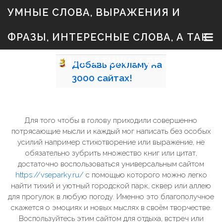
S
УМНЫЕ СЛОВА, ВЫРАЖЕНИЯ И
k
i
p
ФРАЗЫ, ИНТЕРЕСНЫЕ СЛОВА, А ТАК
t
o
c
ЖЕ ЗНАЧЕНИЕ, СТИХИ И ПРОЗА
Добавь
рекламу на
o
n
3000
сайтах!
t
e
n
t
Для того чтобы в голову приходили совершенно
потрясающие мысли и каждый мог написать без особых
усилий например стихотворение или выражение, не
обязательно зубрить множество книг или цитат,
достаточно воспользоваться универсальным сайтом
https://vseparky.ru/
с помощью которого можно легко
найти тихий и уютный городской парк, сквер или аллею
для прогулок в любую погоду. Именно это благополучное
скажется о эмоциях и новых мыслях в своём творчестве.
Воспользуйтесь этим сайтом для отдыха, встреч или