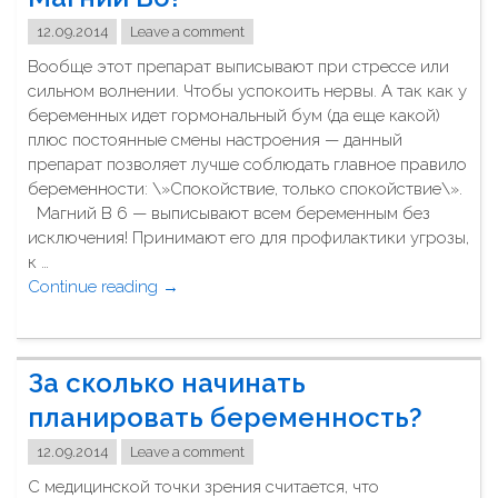
а
и
12.09.2014
Leave a comment
ж
т
а
Вообще этот препарат выписывают при стрессе или
ь
е
сильном волнении. Чтобы успокоить нервы. А так как у
у
т
беременных идет гормональный бум (да еще какой)
к
м
плюс постоянные смены настроения — данный
р
у
препарат позволяет лучше соблюдать главное правило
а
ж
беременности: \»Спокойствие, только спокойствие\».
ш
в
Магний В 6 — выписывают всем беременным без
е
о
исключения! Принимают его для профилактики угрозы,
н
в
к …
и
р
Continue reading
"
→
я
е
Д
и
м
л
з
я
я
н
За сколько начинать
б
ч
а
е
е
планировать беременность?
т
р
г
у
е
12.09.2014
Leave a comment
о
р
м
б
С медицинской точки зрения считается, что
а