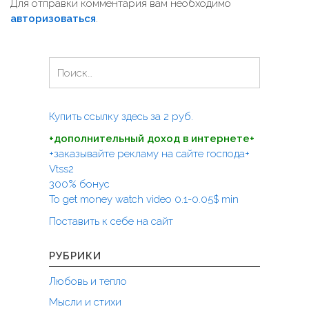
и
Для отправки комментария вам необходимо
авторизоваться
.
г
а
ц
Н
а
и
й
я
т
Купить ссылку здесь за
2
руб.
п
и
+дополнительный доход в интернете+
:
о
+заказывайте рекламу на сайте господа+
з
Vtss2
а
300% бонус
To get money watch video 0.1-0.05$ min
п
Поставить к себе на сайт
и
с
РУБРИКИ
я
Любовь и тепло
м
Мысли и стихи