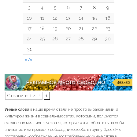
3
4
5
6
7
8
9
10
11
12
13
14
15
16
17
18
19
20
21
22
23
24
25
26
27
28
29
30
31
« Авг
Страница 1 из 1
1
Умные слова
в наше время стали не просто выражениями, а
культурой жизни в социальных сетях. Которыми, пользуются
ежедневно миллионы человек, которые хотят обратить на себя
внимание или привлечь собеседников себе в группу. Здесь Мы
постарались собрать самые востребованные умные слова и