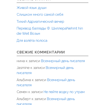
Живой язык души
Слишком много самой себя
Тихий Адриатический вечер
Перевод баллады Ф. ШиллераNehmt hin
die Weit Возьм
Для взлёта полоса
СВЕЖИЕ КОММЕНТАРИИ
нина
к записи
Всемирный день писателя
Jasmine
к записи
Всемирный день
писателя
Альбина
к записи
Всемирный день
писателя
Семен
к записи
Не пейте водку по утрам
Альберт
к записи
Всемирный день
писателя