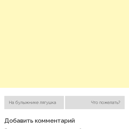
На булыжнике лягушка
Что пожелать?
Н
а
Добавить комментарий
в