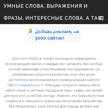
S
УМНЫЕ СЛОВА, ВЫРАЖЕНИЯ И
k
i
p
ФРАЗЫ, ИНТЕРЕСНЫЕ СЛОВА, А ТАК
t
o
c
ЖЕ ЗНАЧЕНИЕ, СТИХИ И ПРОЗА
Добавь
рекламу на
o
n
3000
сайтах!
t
e
n
t
Для того чтобы в голову приходили совершенно
потрясающие мысли и каждый мог написать без особых
усилий например стихотворение или выражение, не
обязательно зубрить множество книг или цитат,
достаточно воспользоваться универсальным сайтом
https://vseparky.ru/
с помощью которого можно легко
найти тихий и уютный городской парк, сквер или аллею
для прогулок в любую погоду. Именно это благополучное
скажется о эмоциях и новых мыслях в своём творчестве.
Воспользуйтесь этим сайтом для отдыха, встреч или