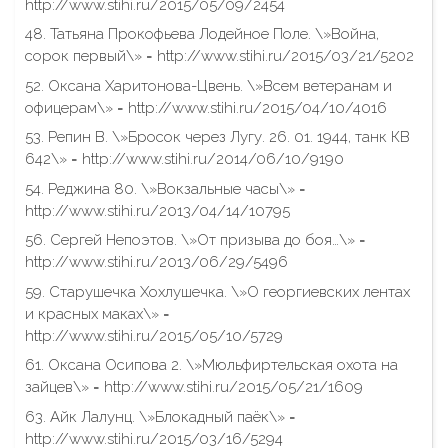
http://www.stihi.ru/2015/05/09/2454
48. Татьяна Прокофьева Лодейное Поле. \»Война,
сорок первый\» = http://www.stihi.ru/2015/03/21/5202
52. Оксана Харитонова-Цвень. \»Всем ветеранам и
офицерам\» = http://www.stihi.ru/2015/04/10/4016
53. Репин В. \»Бросок через Лугу. 26. 01. 1944, танк КВ
642\» = http://www.stihi.ru/2014/06/10/9190
54. Реджина 80. \»Вокзальные часы\» =
http://www.stihi.ru/2013/04/14/10795
56. Сергей Непоэтов. \»От призыва до боя…\» =
http://www.stihi.ru/2013/06/29/5496
59. Старушечка Хохлушечка. \»О георгиевских лентах
и красных маках\» =
http://www.stihi.ru/2015/05/10/5729
61. Оксана Осипова 2. \»Мюльфиртельская охота на
зайцев\» = http://www.stihi.ru/2015/05/21/1609
63. Айк Лалунц. \»Блокадный паёк\» =
http://www.stihi.ru/2015/03/16/5294