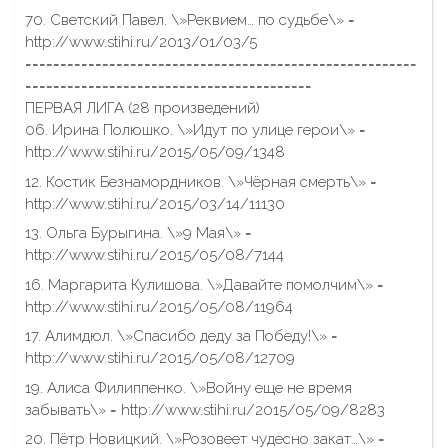
70. Светский Павел. \»Реквием… по судьбе\» =
http://www.stihi.ru/2013/01/03/5
========================================================
=========================================
ПЕРВАЯ ЛИГА (28 произведений)
06. Ирина Полюшко. \»Идут по улице герои\» =
http://www.stihi.ru/2015/05/09/1348
12. Костик Безнамордников. \»Чёрная смерть\» =
http://www.stihi.ru/2015/03/14/11130
13. Ольга Бурыгина. \»9 Мая\» =
http://www.stihi.ru/2015/05/08/7144
16. Маргарита Кулишова. \»Давайте помолчим\» =
http://www.stihi.ru/2015/05/08/11964
17. Алимдюл. \»Спасибо деду за Победу!\» =
http://www.stihi.ru/2015/05/08/12709
19. Алиса Филиппенко. \»Войну еще не время
забывать\» = http://www.stihi.ru/2015/05/09/8283
20. Пётр Новицкий. \»Розовеет чудесно закат…\» =