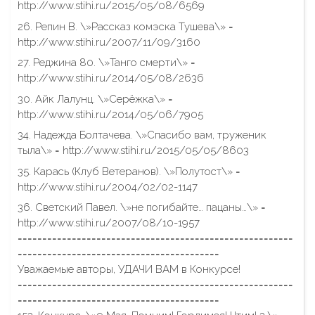
http://www.stihi.ru/2015/05/08/6569
26. Репин В. \»Рассказ комэска Тушева\» =
http://www.stihi.ru/2007/11/09/3160
27. Реджина 80. \»Танго смерти\» =
http://www.stihi.ru/2014/05/08/2636
30. Айк Лалунц. \»Серёжка\» =
http://www.stihi.ru/2014/05/06/7905
34. Надежда Болтачева. \»Спасибо вам, труженик
тыла\» = http://www.stihi.ru/2015/05/05/8603
35. Карась (Клуб Ветеранов). \»Полутост\» =
http://www.stihi.ru/2004/02/02-1147
36. Светский Павел. \»не погибайте… пацаны…\» =
http://www.stihi.ru/2007/08/10-1957
========================================================
=========================================
Уважаемые авторы, УДАЧИ ВАМ в Конкурсе!
========================================================
=========================================