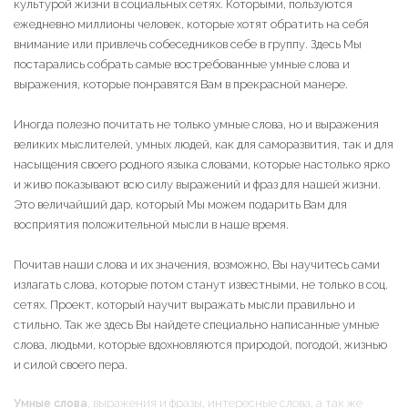
культурой жизни в социальных сетях. Которыми, пользуются
ежедневно миллионы человек, которые хотят обратить на себя
внимание или привлечь собеседников себе в группу. Здесь Мы
постарались собрать самые востребованные умные слова и
выражения, которые понравятся Вам в прекрасной манере.
Иногда полезно почитать не только умные слова, но и выражения
великих мыслителей, умных людей, как для саморазвития, так и для
насыщения своего родного языка словами, которые настолько ярко
и живо показывают всю силу выражений и фраз для нашей жизни.
Это величайший дар, который Мы можем подарить Вам для
восприятия положительной мысли в наше время.
Почитав наши слова и их значения, возможно, Вы научитесь сами
излагать слова, которые потом станут известными, не только в соц.
сетях. Проект, который научит выражать мысли правильно и
стильно. Так же здесь Вы найдете специально написанные умные
слова, людьми, которые вдохновляются природой, погодой, жизнью
и силой своего пера.
Умные слова
, выражения и фразы, интересные слова, а так же