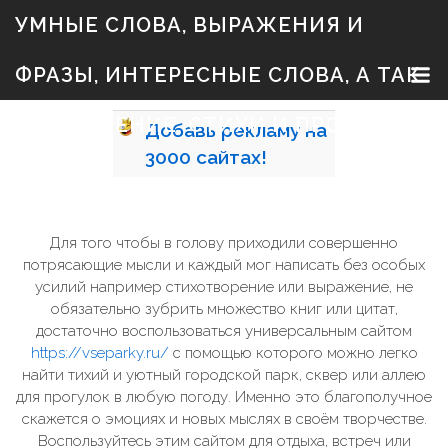
S
УМНЫЕ СЛОВА, ВЫРАЖЕНИЯ И
k
i
p
ФРАЗЫ, ИНТЕРЕСНЫЕ СЛОВА, А ТАК
t
o
c
ЖЕ ЗНАЧЕНИЕ, СТИХИ И ПРОЗА
Добавь
рекламу на
o
n
3000
сайтах!
t
e
n
t
Для того чтобы в голову приходили совершенно
потрясающие мысли и каждый мог написать без особых
усилий например стихотворение или выражение, не
обязательно зубрить множество книг или цитат,
достаточно воспользоваться универсальным сайтом
https://vseparky.ru/
с помощью которого можно легко
найти тихий и уютный городской парк, сквер или аллею
для прогулок в любую погоду. Именно это благополучное
скажется о эмоциях и новых мыслях в своём творчестве.
Воспользуйтесь этим сайтом для отдыха, встреч или