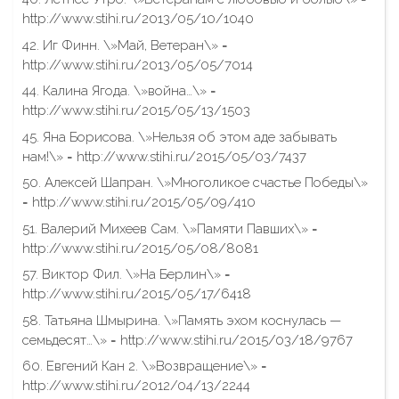
http://www.stihi.ru/2013/05/10/1040
42. Иг Финн. \»Май, Ветеран\» =
http://www.stihi.ru/2013/05/05/7014
44. Калина Ягода. \»война…\» =
http://www.stihi.ru/2015/05/13/1503
45. Яна Борисова. \»Нельзя об этом аде забывать
нам!\» = http://www.stihi.ru/2015/05/03/7437
50. Алексей Шапран. \»Многоликое счастье Победы\»
= http://www.stihi.ru/2015/05/09/410
51. Валерий Михеев Сам. \»Памяти Павших\» =
http://www.stihi.ru/2015/05/08/8081
57. Виктор Фил. \»На Берлин\» =
http://www.stihi.ru/2015/05/17/6418
58. Татьяна Шмырина. \»Память эхом коснулась —
семьдесят…\» = http://www.stihi.ru/2015/03/18/9767
60. Евгений Кан 2. \»Возвращение\» =
http://www.stihi.ru/2012/04/13/2244