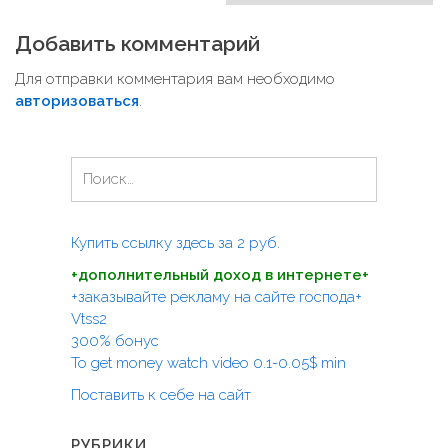
в
и
Добавить комментарий
г
Для отправки комментария вам необходимо
а
авторизоваться
.
ц
и
Н
я
а
п
й
т
о
Купить ссылку здесь за
2
руб.
и
з
+дополнительный доход в интернете+
:
а
+заказывайте рекламу на сайте господа+
Vtss2
п
300% бонус
и
To get money watch video 0.1-0.05$ min
с
Поставить к себе на сайт
я
м
РУБРИКИ