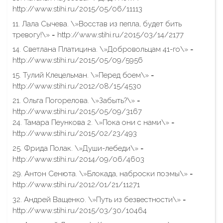
http://www.stihi.ru/2015/05/06/11113
11. Лала Сычева. \»Восстав из пепла, будет бить
тревогу!\» = http://www.stihi.ru/2015/03/14/2177
14. Светлана Платицина. \»Добровольцам 41-го\» =
http://www.stihi.ru/2015/05/09/5956
15. Тулий Клецельман. \»Перед боем\» =
http://www.stihi.ru/2012/08/15/4530
21. Ольга Погорелова. \»Забыть?\» =
http://www.stihi.ru/2015/05/09/3167
24. Тамара Пеункова 2. \»Пока они с нами\» =
http://www.stihi.ru/2015/02/23/493
25. Фрида Полак. \»Души-лебеди\» =
http://www.stihi.ru/2014/09/06/4603
29. Антон Сенюта. \»Блокада, наброски поэмы\» =
http://www.stihi.ru/2012/01/21/11271
32. Андрей Ващенко. \»Путь из безвестности\» =
http://www.stihi.ru/2015/03/30/10464