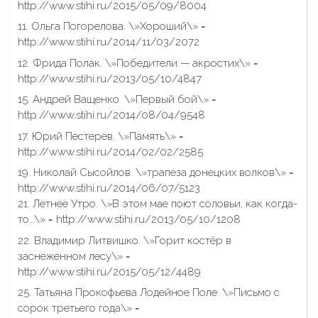
http://www.stihi.ru/2015/05/09/8004
11. Ольга Погорелова. \»Хороший\» =
http://www.stihi.ru/2014/11/03/2072
12. Фрида Полак. \»Победители — акростих\» =
http://www.stihi.ru/2013/05/10/4847
15. Андрей Ващенко. \»Первый бой\» =
http://www.stihi.ru/2014/08/04/9548
17. Юрий Пестерев. \»Память\» =
http://www.stihi.ru/2014/02/02/2585
19. Николай Сысойлов. \»трапеза донецких волков\» =
http://www.stihi.ru/2014/06/07/5123
21. Летнее Утро. \»В этом мае поют соловьи, как когда-
то…\» = http://www.stihi.ru/2013/05/10/1208
22. Владимир Литвишко. \»Горит костёр в
заснеженном лесу\» =
http://www.stihi.ru/2015/05/12/4489
25. Татьяна Прокофьева Лодейное Поле. \»Письмо с
сорок третьего года\» =