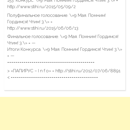
153. Конкурс. \»9 Мая. Помним! Гордимся! Чтим! 3.\» =
http://www.stihi.ru/2015/05/09/2
Полуфинальное голосование. \»9 Мая. Помним!
Гордимся! Чтим! 3.\» =
http://www.stihi.ru/2015/06/06/13
Финальное голосование. \»9 Мая. Помним! Гордимся!
Чтим! 3.\» = —
Итоги Конкурса. \»9 Мая. Помним! Гордимся! Чтим! 3.\»
= —
===========================================
> «ПАПИРУС – I n f o» = http://stihi.ru/2012/07/06/8891
< ===========================================