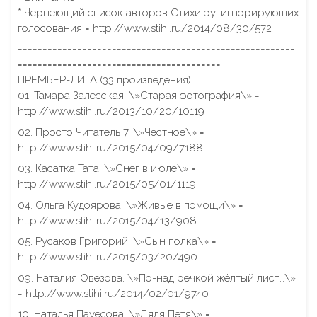
* Чернеющий список авторов Стихи.ру, игнорирующих
голосования = http://www.stihi.ru/2014/08/30/572
========================================================
=========================================
ПРЕМЬЕР-ЛИГА (33 произведения)
01. Тамара Залесская. \»Старая фотография\» =
http://www.stihi.ru/2013/10/20/10119
02. Просто Читатель 7. \»Честное\» =
http://www.stihi.ru/2015/04/09/7188
03. Касатка Тата. \»Снег в июле\» =
http://www.stihi.ru/2015/05/01/1119
04. Ольга Кудоярова. \»Живые в помощи\» =
http://www.stihi.ru/2015/04/13/908
05. Русаков Григорий. \»Сын полка\» =
http://www.stihi.ru/2015/03/20/490
09. Наталия Овезова. \»По-над речкой жёлтый лист…\»
= http://www.stihi.ru/2014/02/01/9740
10. Наталья Пауесова. \»Дядя Петя\» =