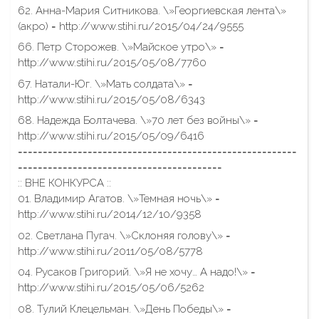
62. Анна-Мария Ситникова. \»Георгиевская лента\»
(акро) = http://www.stihi.ru/2015/04/24/9555
66. Петр Сторожев. \»Майское утро\» =
http://www.stihi.ru/2015/05/08/7760
67. Натали-Юг. \»Мать солдата\» =
http://www.stihi.ru/2015/05/08/6343
68. Надежда Болтачева. \»70 лет без войны\» =
http://www.stihi.ru/2015/05/09/6416
========================================================
=========================================
:: ВНЕ КОНКУРСА ::
01. Владимир Агатов. \»Темная ночь\» =
http://www.stihi.ru/2014/12/10/9358
02. Светлана Пугач. \»Склоняя голову\» =
http://www.stihi.ru/2011/05/08/5778
04. Русаков Григорий. \»Я не хочу… А надо!\» =
http://www.stihi.ru/2015/05/06/5262
08. Тулий Клецельман. \»День Победы\» =