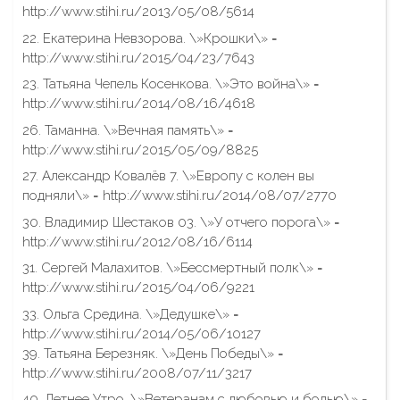
http://www.stihi.ru/2013/05/08/5614
22. Екатерина Невзорова. \»Крошки\» =
http://www.stihi.ru/2015/04/23/7643
23. Татьяна Чепель Косенкова. \»Это война\» =
http://www.stihi.ru/2014/08/16/4618
26. Таманна. \»Вечная память\» =
http://www.stihi.ru/2015/05/09/8825
27. Александр Ковалёв 7. \»Европу с колен вы
подняли\» = http://www.stihi.ru/2014/08/07/2770
30. Владимир Шестаков 03. \»У отчего порога\» =
http://www.stihi.ru/2012/08/16/6114
31. Сергей Малахитов. \»Бессмертный полк\» =
http://www.stihi.ru/2015/04/06/9221
33. Ольга Средина. \»Дедушке\» =
http://www.stihi.ru/2014/05/06/10127
39. Татьяна Березняк. \»День Победы\» =
http://www.stihi.ru/2008/07/11/3217
40. Летнее Утро. \»Ветеранам с любовью и болью\» =