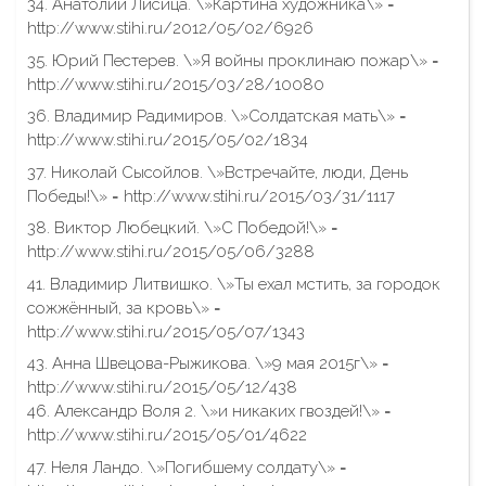
34. Анатолий Лисица. \»Картина художника\» =
http://www.stihi.ru/2012/05/02/6926
35. Юрий Пестерев. \»Я войны проклинаю пожар\» =
http://www.stihi.ru/2015/03/28/10080
36. Владимир Радимиров. \»Солдатская мать\» =
http://www.stihi.ru/2015/05/02/1834
37. Николай Сысойлов. \»Встречайте, люди, День
Победы!\» = http://www.stihi.ru/2015/03/31/1117
38. Виктор Любецкий. \»С Победой!\» =
http://www.stihi.ru/2015/05/06/3288
41. Владимир Литвишко. \»Ты ехал мстить, за городок
сожжённый, за кровь\» =
http://www.stihi.ru/2015/05/07/1343
43. Анна Швецова-Рыжикова. \»9 мая 2015г\» =
http://www.stihi.ru/2015/05/12/438
46. Александр Воля 2. \»и никаких гвоздей!\» =
http://www.stihi.ru/2015/05/01/4622
47. Неля Ландо. \»Погибшему солдату\» =