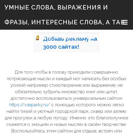
S
УМНЫЕ СЛОВА, ВЫРАЖЕНИЯ И
k
i
p
ФРАЗЫ, ИНТЕРЕСНЫЕ СЛОВА, А ТАК
t
o
c
ЖЕ ЗНАЧЕНИЕ, СТИХИ И ПРОЗА
Добавь
рекламу на
o
n
3000
сайтах!
t
e
n
t
Для того чтобы в голову приходили совершенно
потрясающие мысли и каждый мог написать без особых
усилий например стихотворение или выражение, не
обязательно зубрить множество книг или цитат,
достаточно воспользоваться универсальным сайтом
https://vseparky.ru/
с помощью которого можно легко
найти тихий и уютный городской парк, сквер или аллею
для прогулок в любую погоду. Именно это благополучное
скажется о эмоциях и новых мыслях в своём творчестве.
Воспользуйтесь этим сайтом для отдыха, встреч или