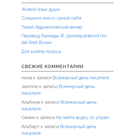
Живой язык души
Слишком много самой себя
Тихий Адриатический вечер
Перевод баллады Ф. ШиллераNehmt hin
die Weit Возьм
Для взлёта полоса
СВЕЖИЕ КОММЕНТАРИИ
нина
к записи
Всемирный день писателя
Jasmine
к записи
Всемирный день
писателя
Альбина
к записи
Всемирный день
писателя
Семен
к записи
Не пейте водку по утрам
Альберт
к записи
Всемирный день
писателя