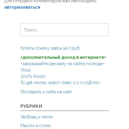
и
Для отправки комментария вам необходимо
авторизоваться
.
г
а
ц
Н
а
и
й
я
т
Купить ссылку здесь за
2
руб.
п
и
+дополнительный доход в интернете+
:
о
+заказывайте рекламу на сайте господа+
з
Vtss2
а
300% бонус
To get money watch video 0.1-0.05$ min
п
Поставить к себе на сайт
и
с
РУБРИКИ
я
Любовь и тепло
м
Мысли и стихи