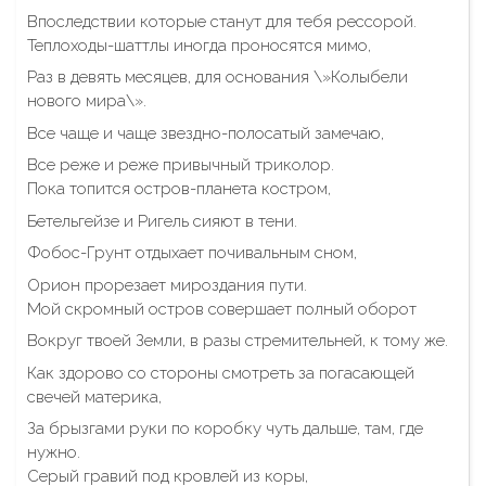
Впоследствии которые станут для тебя рессорой.
Теплоходы-шаттлы иногда проносятся мимо,
Раз в девять месяцев, для основания \»Колыбели
нового мира\».
Все чаще и чаще звездно-полосатый замечаю,
Все реже и реже привычный триколор.
Пока топится остров-планета костром,
Бетельгейзе и Ригель сияют в тени.
Фобос-Грунт отдыхает почивальным сном,
Орион прорезает мироздания пути.
Мой скромный остров совершает полный оборот
Вокруг твоей Земли, в разы стремительней, к тому же.
Как здорово со стороны смотреть за погасающей
свечей материка,
За брызгами руки по коробку чуть дальше, там, где
нужно.
Серый гравий под кровлей из коры,