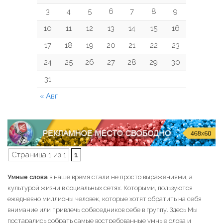
3
4
5
6
7
8
9
10
11
12
13
14
15
16
17
18
19
20
21
22
23
24
25
26
27
28
29
30
31
« Авг
Страница 1 из 1
1
Умные слова
в наше время стали не просто выражениями, а
культурой жизни в социальных сетях. Которыми, пользуются
ежедневно миллионы человек, которые хотят обратить на себя
внимание или привлечь собеседников себе в группу. Здесь Мы
постарались собрать самые востребованные умные слова и