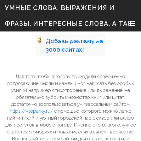
S
УМНЫЕ СЛОВА, ВЫРАЖЕНИЯ И
k
i
p
ФРАЗЫ, ИНТЕРЕСНЫЕ СЛОВА, А ТАК
t
o
c
ЖЕ ЗНАЧЕНИЕ, СТИХИ И ПРОЗА
Добавь
рекламу на
o
n
3000
сайтах!
t
e
n
t
Для того чтобы в голову приходили совершенно
потрясающие мысли и каждый мог написать без особых
усилий например стихотворение или выражение, не
обязательно зубрить множество книг или цитат,
достаточно воспользоваться универсальным сайтом
https://vseparky.ru/
с помощью которого можно легко
найти тихий и уютный городской парк, сквер или аллею
для прогулок в любую погоду. Именно это благополучное
скажется о эмоциях и новых мыслях в своём творчестве.
Воспользуйтесь этим сайтом для отдыха, встреч или