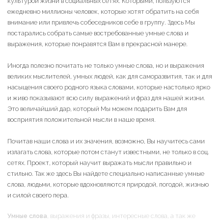
культурой жизни в социальных сетях. Которыми, пользуются
ежедневно миллионы человек, которые хотят обратить на себя
внимание или привлечь собеседников себе в группу. Здесь Мы
постарались собрать самые востребованные умные слова и
выражения, которые понравятся Вам в прекрасной манере.
Иногда полезно почитать не только умные слова, но и выражения
великих мыслителей, умных людей, как для саморазвития, так и для
насыщения своего родного языка словами, которые настолько ярко
и живо показывают всю силу выражений и фраз для нашей жизни.
Это величайший дар, который Мы можем подарить Вам для
восприятия положительной мысли в наше время.
Почитав наши слова и их значения, возможно, Вы научитесь сами
излагать слова, которые потом станут известными, не только в соц.
сетях. Проект, который научит выражать мысли правильно и
стильно. Так же здесь Вы найдете специально написанные умные
слова, людьми, которые вдохновляются природой, погодой, жизнью
и силой своего пера.
Умные слова
, выражения и фразы, интересные слова, а так же