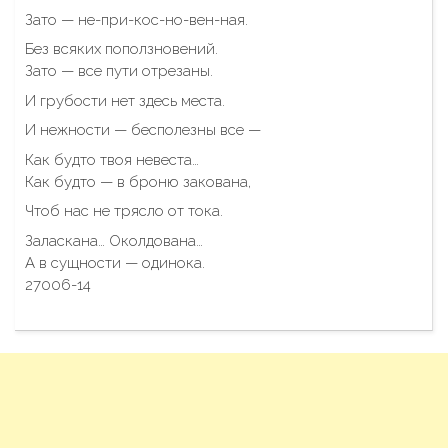
Зато — не-при-кос-но-вен-ная.
Без всяких поползновений.
Зато — все пути отрезаны.
И грубости нет здесь места.
И нежности — бесполезны все —
Как будто твоя невеста…
Как будто — в броню закована,
Чтоб нас не трясло от тока.
Заласкана… Околдована…
А в сущности — одинока.
27006-14