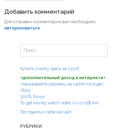
в
Добавить комментарий
и
Для отправки комментария вам необходимо
г
авторизоваться
.
а
ц
Н
и
а
я
й
п
т
Купить ссылку здесь за
2
руб.
и
о
+дополнительный доход в интернете+
:
з
+заказывайте рекламу на сайте господа+
а
Vtss2
300% бонус
п
To get money watch video 0.1-0.05$ min
и
Поставить к себе на сайт
с
я
РУБРИКИ