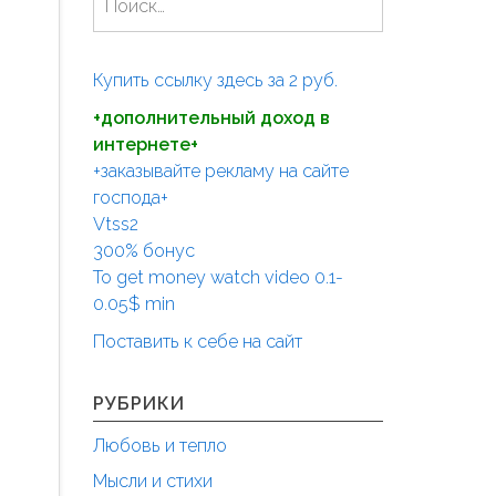
а
й
т
Купить ссылку здесь за
2
руб.
и
+дополнительный доход в
:
интернете+
+заказывайте рекламу на сайте
господа+
Vtss2
300% бонус
To get money watch video 0.1-
0.05$ min
Поставить к себе на сайт
РУБРИКИ
Любовь и тепло
Мысли и стихи