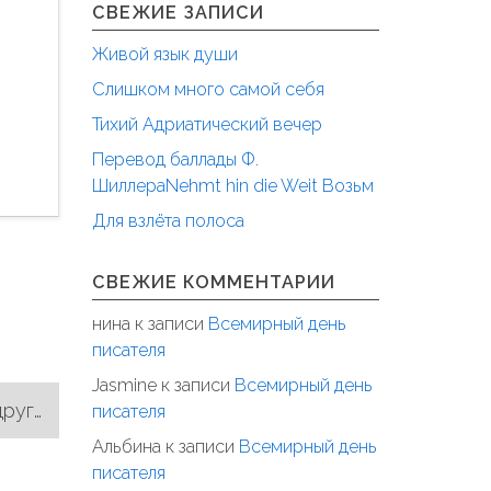
СВЕЖИЕ ЗАПИСИ
Живой язык души
Слишком много самой себя
Тихий Адриатический вечер
Перевод баллады Ф.
ШиллераNehmt hin die Weit Возьм
Для взлёта полоса
СВЕЖИЕ КОММЕНТАРИИ
нина
к записи
Всемирный день
писателя
Jasmine
к записи
Всемирный день
руг…
писателя
Альбина
к записи
Всемирный день
писателя