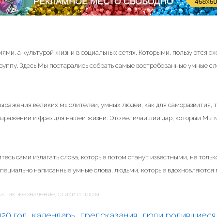
ями, а культурой жизни в социальных сетях. Которыми, пользуются е
группу. Здесь Мы постарались собрать самые востребованные умные сл
 выражения великих мыслителей, умных людей, как для саморазвития, т
 выражений и фраз для нашей жизни. Это величайший дар, который Мы
тесь сами излагать слова, которые потом станут известными, не только
специально написанные умные слова, людьми, которые вдохновляются п
а так же значение, стихи и проза