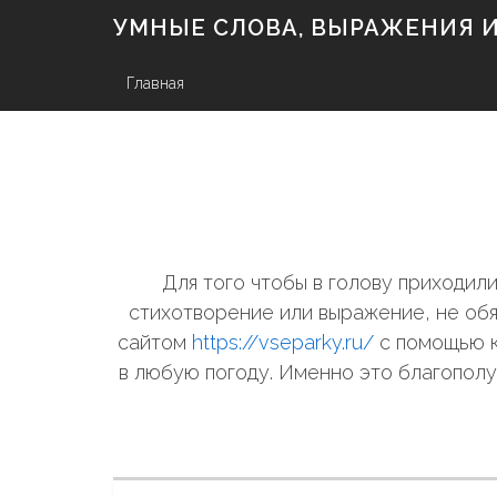
S
УМНЫЕ СЛОВА, ВЫРАЖЕНИЯ И 
k
i
p
Главная
t
o
c
o
n
t
e
n
Для того чтобы в голову приходи
t
стихотворение или выражение, не обя
сайтом
https://vseparky.ru/
с помощью к
в любую погоду. Именно это благополу