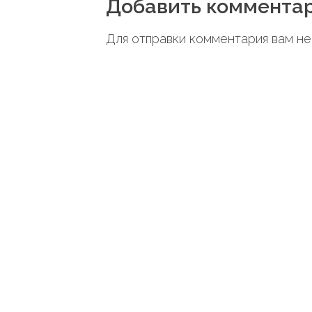
Добавить коммента
в
Для отправки комментария вам 
и
г
а
ц
и
я
п
о
з