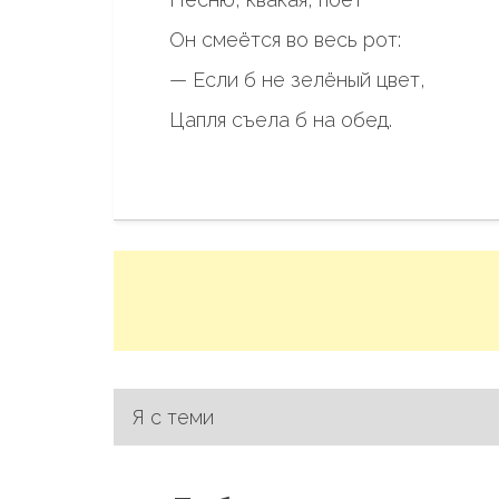
Он смеётся во весь рот:
— Если б не зелёный цвет,
Цапля съела б на обед.
Я с теми
Н
а