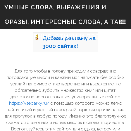
S
УМНЫЕ СЛОВА, ВЫРАЖЕНИЯ И
k
i
p
ФРАЗЫ, ИНТЕРЕСНЫЕ СЛОВА, А ТАК
t
o
c
ЖЕ ЗНАЧЕНИЕ, СТИХИ И ПРОЗА
Добавь
рекламу на
o
n
3000
сайтах!
t
e
n
t
Для того чтобы в голову приходили совершенно
потрясающие мысли и каждый мог написать без особых
усилий например стихотворение или выражение, не
обязательно зубрить множество книг или цитат,
достаточно воспользоваться универсальным сайтом
https://vseparky.ru/
с помощью которого можно легко
найти тихий и уютный городской парк, сквер или аллею
для прогулок в любую погоду. Именно это благополучное
скажется о эмоциях и новых мыслях в своём творчестве.
Воспользуйтесь этим сайтом для отдыха, встреч или