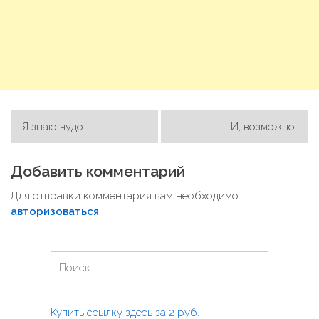
Я знаю чудо
И, возможно,
Н
а
Добавить комментарий
в
и
Для отправки комментария вам необходимо
авторизоваться
.
г
а
ц
Н
а
и
й
я
т
Купить ссылку здесь за
2
руб.