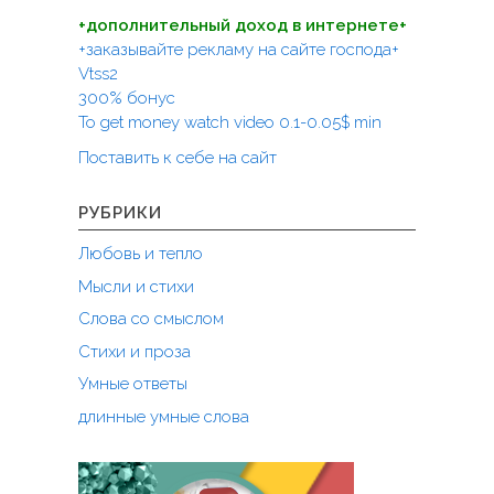
п
и
+дополнительный доход в интернете+
:
о
+заказывайте рекламу на сайте господа+
з
Vtss2
а
300% бонус
To get money watch video 0.1-0.05$ min
п
Поставить к себе на сайт
и
с
РУБРИКИ
я
Любовь и тепло
м
Мысли и стихи
Слова со смыслом
Стихи и проза
Умные ответы
длинные умные слова