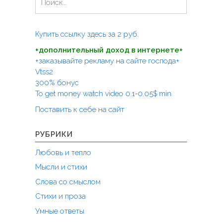
и
а
я
й
п
т
Купить ссылку здесь за
2
руб.
и
о
+дополнительный доход в интернете+
:
з
+заказывайте рекламу на сайте господа+
а
Vtss2
300% бонус
п
To get money watch video 0.1-0.05$ min
и
Поставить к себе на сайт
с
я
РУБРИКИ
м
Любовь и тепло
Мысли и стихи
Слова со смыслом
Стихи и проза
Умные ответы