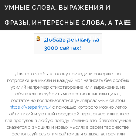
S
УМНЫЕ СЛОВА, ВЫРАЖЕНИЯ И
k
i
p
ФРАЗЫ, ИНТЕРЕСНЫЕ СЛОВА, А ТАК
t
o
c
ЖЕ ЗНАЧЕНИЕ, СТИХИ И ПРОЗА
Добавь
рекламу на
o
n
3000
сайтах!
t
e
n
t
Для того чтобы в голову приходили совершенно
потрясающие мысли и каждый мог написать без особых
усилий например стихотворение или выражение, не
обязательно зубрить множество книг или цитат,
достаточно воспользоваться универсальным сайтом
https://vseparky.ru/
с помощью которого можно легко
найти тихий и уютный городской парк, сквер или аллею
для прогулок в любую погоду. Именно это благополучное
скажется о эмоциях и новых мыслях в своём творчестве.
Воспользуйтесь этим сайтом для отдыха, встреч или