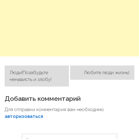
Люди!Позабудьте
Любите люди жизнь!
Н
ненависть и злобу!
а
в
Добавить комментарий
и
Для отправки комментария вам необходимо
г
авторизоваться
.
а
ц
Н