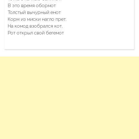
В это время обормот
Толстый вычурный енот
Корм из миски нагло прет.
На комод взобрался кот,
Рот открыл свой бегемот