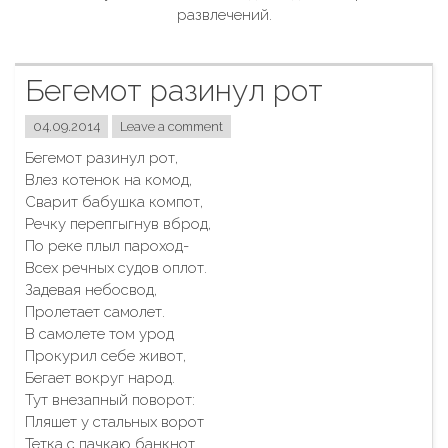
развлечений.
Бегемот разинул рот
04.09.2014
Leave a comment
Бегемот разинул рот,
Влез котенок на комод,
Сварит бабушка компот,
Речку перепгыгнув вброд,
По реке плыл пароход-
Всех речных судов оплот.
Задевая небосвод,
Пролетает самолет.
В самолете том урод
Прокурил себе живот,
Бегает вокруг народ.
Тут внезапный поворот:
Пляшет у стальных ворот
Тетка с пачкаю банкнот.