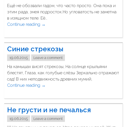
ж
"
9
Ещё не обозвали гадом, что часто просто. Она пока и
"
Д
этим рада, змея подросток.Но угловатость не заметна
н
в изящном теле. Её…
ю
Continue reading
"
→
П
М
о
о
б
я
е
Синие стрекозы
н
д
е
19.06.2015
Leave a comment
ы
в
"
На камышах висят стрекозы, На солнце крыльями
е
блестят, Глаза, как голубые слёзы Зеркально отражают
с
сад! В них неподвижность древних мумий,
т
Continue reading
"
→
а
С
"
и
н
Не грусти и не печалься
и
е
19.06.2015
Leave a comment
с