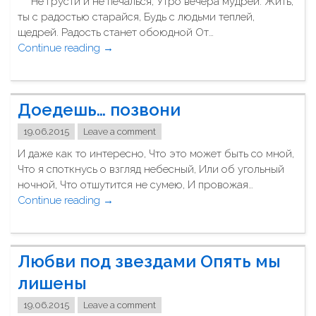
*** Не грусти и не печалься, Утро вечера мудрей. Жить,
т
ты с радостью старайся, Будь с людьми теплей,
р
щедрей. Радость станет обоюдной От…
е
Continue reading
"
→
к
Н
о
е
з
г
ы
Доедешь… позвони
р
"
у
19.06.2015
Leave a comment
с
И даже как то интересно, Что это может быть со мной,
т
Что я споткнусь о взгляд небесный, Или об угольный
и
ночной, Что отшутится не сумею, И провожая…
и
Continue reading
"
→
н
Д
е
о
п
е
е
Любви под звездами Опять мы
д
ч
е
лишены
а
ш
л
19.06.2015
Leave a comment
ь
ь