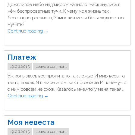
Дождливое небо над миром нависло, Раскинулись в
у
нём беспросветные тучи. К чему моя жизнь так
н
бесстыдно раскисла, Замыслив меня безысходностью
к
мучить?
и
Continue reading
"
→
к
Н
ю
и
м
е
о
Платеж
д
р
и
е
19.06.2015
Leave a comment
н
с
Уж коль здесь все пропитано так ложью И мир весь на
о
к
театр похож, Я в мире этом, как прохожий И почему-то
й
а
с ним совсем не схож. Казалось мне,что у меня такая…
п
м
Continue reading
"
→
р
!
П
и
С
л
ч
б
а
и
о
Моя невеста
т
н
р
е
ы
19.06.2015
Leave a comment
-