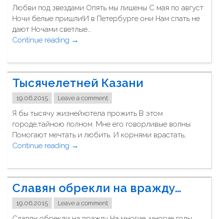
…
Любви под звездами Опять мы лишены С мая по август
с
п
Ночи белые пришли!И в Петербурге они Нам спать не
я
о
дают Ночами светлые…
"
з
Continue reading
"
→
в
Л
о
ю
н
б
Тысячелетней Казани
и
в
"
и
19.06.2015
Leave a comment
п
Я бы тысячу жизнейхотела прожить В этом
о
городе,тайною полном. Мне его говорливые волны
д
Помогают мечтать и любить. И корнями врастать,
з
Continue reading
"
→
в
Т
е
ы
з
с
д
Славян обрекли на вражду…
я
а
ч
м
19.06.2015
Leave a comment
е
и
Славян обрекли на вражду На многие, многие годы.