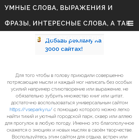
S
УМНЫЕ СЛОВА, ВЫРАЖЕНИЯ И
k
i
p
ФРАЗЫ, ИНТЕРЕСНЫЕ СЛОВА, А ТАК
t
o
c
ЖЕ ЗНАЧЕНИЕ, СТИХИ И ПРОЗА
Добавь
рекламу на
o
n
3000
сайтах!
t
e
n
t
Для того чтобы в голову приходили совершенно
потрясающие мысли и каждый мог написать без особых
усилий например стихотворение или выражение, не
обязательно зубрить множество книг или цитат,
достаточно воспользоваться универсальным сайтом
https://vseparky.ru/
с помощью которого можно легко
найти тихий и уютный городской парк, сквер или аллею
для прогулок в любую погоду. Именно это благополучное
скажется о эмоциях и новых мыслях в своём творчестве.
Воспользуйтесь этим сайтом для отдыха, встреч или