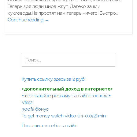
л
О
Теперь зря люди мира ждут. Далеко зашли
е
п
кукловоды.Не простят нам теперь ничего. Быстро…
т
я
Continue reading
"
→
н
т
С
е
ь
л
й
м
а
К
ы
в
а
л
я
з
и
Н
н
а
ш
а
о
н
е
й
б
и
н
т
Купить ссылку здесь за
2
руб.
р
"
ы
и
е
+дополнительный доход в интернете+
"
:
к
+заказывайте рекламу на сайте господа+
л
Vtss2
и
300% бонус
н
To get money watch video 0.1-0.05$ min
а
Поставить к себе на сайт
в
р