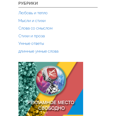
а
РУБРИКИ
ж
Любовь и тепло
д
у
Мысли и стихи
…
Слова со смыслом
"
Стихи и проза
Умные ответы
длинные умные слова