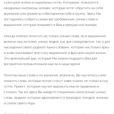
культурой жизни в социальных сетях. Которыми, пользуются
ежедневно миллионы человек, которые хотят обратить на себя
внимание или привлечь собеседников себе в группу. Здесь Мы
постарались собрать самые востребованные умные слова и
выражения, которые понравятся Вам в прекрасной манере.
Иногда полезно почитать не только умные слова, но и выражения
великих мыслителей, умных людей, как для саморазвития, так и для
насыщения своего родного языка словами, которые настолько ярко
и живо показывают всю силу выражений и фраз для нашей жизни.
Это величайший дар, который Мы можем подарить Вам для
восприятия положительной мысли в наше время.
Почитав наши слова и их значения, возможно, Вы научитесь сами
излагать слова, которые потом станут известными, не только в соц.
сетях. Проект, который научит выражать мысли правильно и
стильно. Так же здесь Вы найдете специально написанные умные
слова, людьми, которые вдохновляются природой, погодой, жизнью
и силой своего пера.
Умные слова
, выражения и фразы, интересные слова, а так же