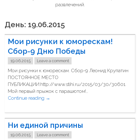
развлечений.
День: 19.06.2015
Мои рисунки к юморескам!
Сбор-9 Дню Победы
19.06.2015
Leave a comment
Мои рисунки к юморескам. Сбор-9 Леонид Крупатин
ПОСТОЯННОЕ МЕСТО
ПУБЛИКАЦИИ:http://www.stihi.ru/2015/03/30/30601.
Мой первый прыжок с парашютом!…
Continue reading
"
→
М
о
и
Ни единой причины
р
и
19.06.2015
Leave a comment
с