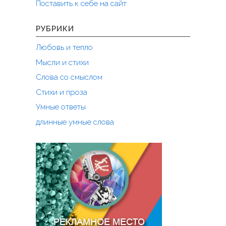
Поставить к себе на сайт
е
п
о
РУБРИКИ
в
Любовь и тепло
а
р
Мысли и стихи
о
Слова со смыслом
в
Стихи и проза
.
.
Умные ответы
Э
длинные умные слова
к
с
п
р
о
м
т
.
.