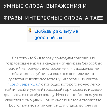
S
УМНЫЕ СЛОВА, ВЫРАЖЕНИЯ И
k
i
p
ФРАЗЫ, ИНТЕРЕСНЫЕ СЛОВА, А ТАК
t
o
c
ЖЕ ЗНАЧЕНИЕ, СТИХИ И ПРОЗА
Добавь
рекламу на
o
n
3000
сайтах!
t
e
n
t
Для того чтобы в голову приходили совершенно
потрясающие мысли и каждый мог написать без особых
усилий например стихотворение или выражение, не
обязательно зубрить множество книг или цитат,
достаточно воспользоваться универсальным сайтом
https://vseparky.ru/
с помощью которого можно легко
найти тихий и уютный городской парк, сквер или аллею
для прогулок в любую погоду. Именно это благополучное
скажется о эмоциях и новых мыслях в своём творчестве.
Воспользуйтесь этим сайтом для отдыха, встреч или