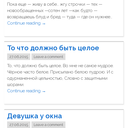
Пока еще — живу в себе… жгу строчки — тех —
ч
новообращенных —сотен лет —как будто —
е
возвращаешь блуд и бред — туда — где он нужнее…
н
Continue reading
"
→
ь
П
к
о
и
к
з
То что должно быть целое
а
а
е
р
27.06.2015
Leave a comment
щ
а
То, что должно быть целое, Во мне не самое мудрое.
е
з
Чёрное часто белое, Присыпано белою пудрою. И с
—
д
одурманенной цельностью, Словно с защитными
ж
а
шорами.
и
в
Continue reading
"
→
в
а
Т
у
л
о
в
и
ч
с
н
Девушка у окна
т
е
а
о
б
27.06.2015
Leave a comment
а