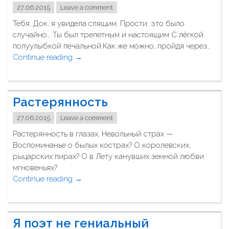
е
27.06.2015
Leave a comment
и
Тебя, Док, я увидела спящим. Прости, это было
м
случайно… Ты был трепетным и настоящим С лёгкой
е
полуулыбкой печальной.Как же можно, пройдя через…
ю
Continue reading
"
→
т
Д
н
о
а
к
э
Растерянность
"
т
о
27.06.2015
Leave a comment
п
Растерянность в глазах, Невольный страх —
р
Воспоминанье о былых кострах? О королевских,
а
рыцарских пирах? О в Лету канувших земной любви
в
мгновеньях?
о
Continue reading
"
→
"
Р
а
с
Я поэт не гениальный
т