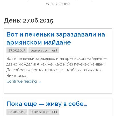
развлечений.
День: 27.06.2015
Вот и печеньки зараздавали на
армянском майдане
27.06.2015
Leave a comment
Вот и печеньки зараздавали на армянском майдане —
давно их ждали! А как же! Какой без печенек майдан?
До собранья протестного флеш-моба, оказывается,
Викторька…
Continue reading
"
→
В
о
т
Пока еще — живу в себе…
и
п
27.06.2015
Leave a comment
е