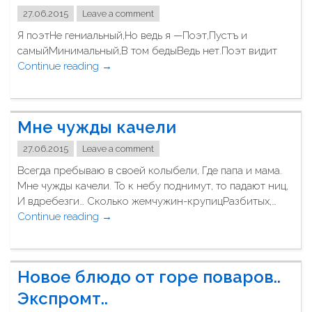
е
27.06.2015
Leave a comment
р
Я поэтНе гениальный,Но ведь я —Поэт,Пустъ и
я
самыйМинимальный,В том бедыВедь нет.Поэт видит
н
Continue reading
"
→
н
Я
о
п
с
о
т
Мне чужды качели
э
ь
т
"
27.06.2015
Leave a comment
н
Всегда пребываю в своей колыбели, Где папа и мама.
е
Мне чужды качели. То к небу поднимут, то падают ниц,
г
И вдребезги… Сколько жемчужин-крупицРазбитых,…
е
Continue reading
"
→
н
М
и
н
а
е
л
Новое блюдо от горе поваров..
ч
ь
у
Экспромт..
н
ж
ы