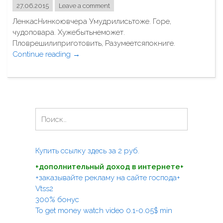
27.06.2015
Leave a comment
д
й
ы
ЛенкасНинкоювчера Умудрилисьтоже. Горе,
"
к
чудоповара. Хужебытьнеможет.
а
Пловрешилиприготовить, Разумеетсяпокниге.
ч
Continue reading
"
→
е
Н
л
о
и
в
"
о
е
Н
б
а
л
й
ю
т
Купить ссылку здесь за
2
руб.
д
и
о
+дополнительный доход в интернете+
:
о
+заказывайте рекламу на сайте господа+
т
Vtss2
г
300% бонус
о
To get money watch video 0.1-0.05$ min
р