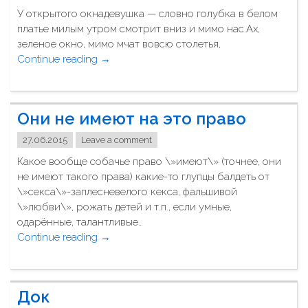
д
е
р
У открытого окнадевушка — словно голубка в белом
о
…
м
платье милым утром смотрит вниз и мимо нас.Ах,
л
"
я
зеленое окно, мимо мчат вовсю столетья,
ж
н
Continue reading
"
→
н
с
Д
о
к
е
б
о
в
ы
м
Они не имеют на это право
у
т
м
ш
ь
27.06.2015
Leave a comment
а
к
ц
й
Какое вообще собачье право \»имеют\» (точнее, они
а
е
д
не имеют такого права) какие-то глупцы балдеть от
у
л
а
\»секса\»-заплесневелого кекса, фальшивой
о
о
н
\»любви\», рожать детей и т.п., если умные,
к
е
е
одарённые, талантливые…
н
"
"
Continue reading
"
→
а
О
"
н
и
Док
н