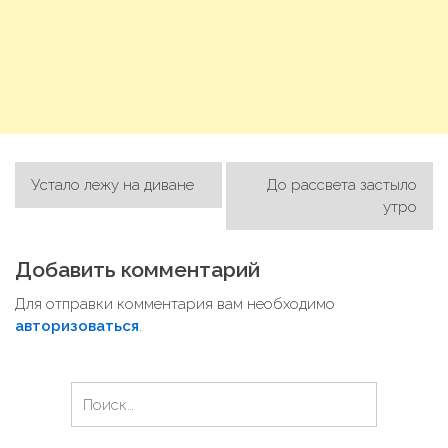
Устало лежу на диване
До рассвета застыло
Н
утро
а
в
Добавить комментарий
и
Для отправки комментария вам необходимо
г
авторизоваться
.
а
ц
Н
и
а
я
й