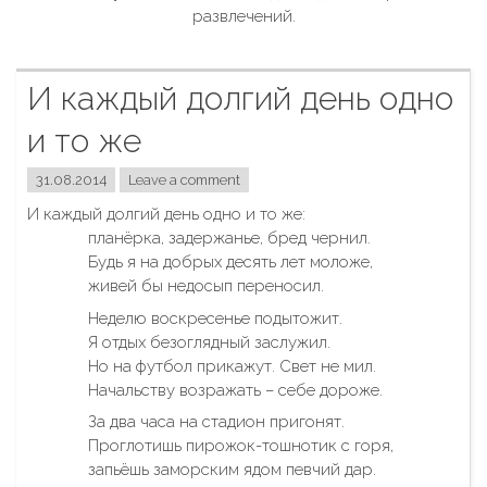
развлечений.
И каждый долгий день одно
и то же
31.08.2014
Leave a comment
И каждый долгий день одно и то же:
планёрка, задержанье, бред чернил.
Будь я на добрых десять лет моложе,
живей бы недосып переносил.
Неделю воскресенье подытожит.
Я отдых безоглядный заслужил.
Но на футбол прикажут. Свет не мил.
Начальству возражать – себе дороже.
За два часа на стадион пригонят.
Проглотишь пирожок-тошнотик с горя,
запьёшь заморским ядом певчий дар.