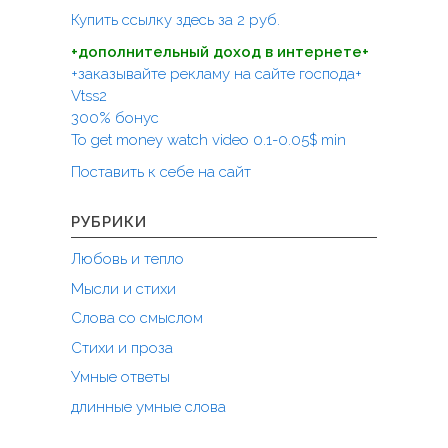
п
т
Купить ссылку здесь за
2
руб.
и
о
+дополнительный доход в интернете+
:
з
+заказывайте рекламу на сайте господа+
а
Vtss2
300% бонус
п
To get money watch video 0.1-0.05$ min
и
Поставить к себе на сайт
с
я
РУБРИКИ
м
Любовь и тепло
Мысли и стихи
Слова со смыслом
Стихи и проза
Умные ответы
длинные умные слова