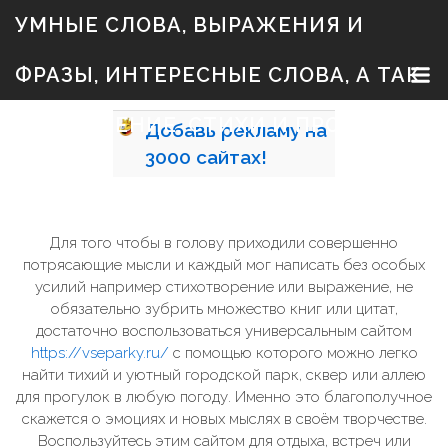
S
УМНЫЕ СЛОВА, ВЫРАЖЕНИЯ И
k
i
p
ФРАЗЫ, ИНТЕРЕСНЫЕ СЛОВА, А ТАК
t
o
c
ЖЕ ЗНАЧЕНИЕ, СТИХИ И ПРОЗА
Добавь
рекламу на
o
n
3000
сайтах!
t
e
n
t
Для того чтобы в голову приходили совершенно
потрясающие мысли и каждый мог написать без особых
усилий например стихотворение или выражение, не
обязательно зубрить множество книг или цитат,
достаточно воспользоваться универсальным сайтом
https://vseparky.ru/
с помощью которого можно легко
найти тихий и уютный городской парк, сквер или аллею
для прогулок в любую погоду. Именно это благополучное
скажется о эмоциях и новых мыслях в своём творчестве.
Воспользуйтесь этим сайтом для отдыха, встреч или