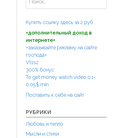
а
й
т
Купить ссылку здесь за
2
руб.
и
+дополнительный доход в
:
интернете+
+заказывайте рекламу на сайте
господа+
Vtss2
300% бонус
To get money watch video 0.1-
0.05$ min
Поставить к себе на сайт
РУБРИКИ
Любовь и тепло
Мысли и стихи