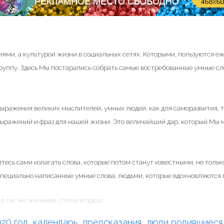
ями, а культурой жизни в социальных сетях. Которыми, пользуются е
группу. Здесь Мы постарались собрать самые востребованные умные сл
 выражения великих мыслителей, умных людей, как для саморазвития, т
 выражений и фраз для нашей жизни. Это величайший дар, который Мы
тесь сами излагать слова, которые потом станут известными, не только
специально написанные умные слова, людьми, которые вдохновляются п
а так же значение, стихи и проза