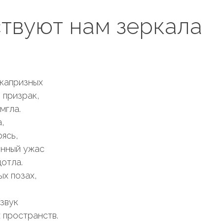
твуют нам зеркала
капризных
призрак,
мгла.
,
ясь,
нный ужас
отла.
х позах,
звук
пространств.