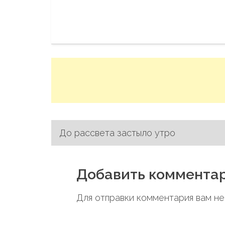
До рассвета застыло утро
Н
а
Добавить коммента
в
Для отправки комментария вам 
и