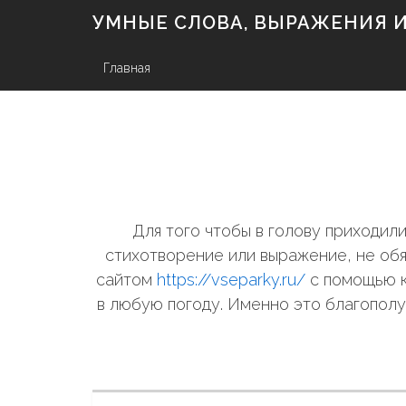
S
УМНЫЕ СЛОВА, ВЫРАЖЕНИЯ И 
k
i
p
Главная
t
o
c
o
n
t
e
n
Для того чтобы в голову приходи
t
стихотворение или выражение, не обя
сайтом
https://vseparky.ru/
с помощью к
в любую погоду. Именно это благополу