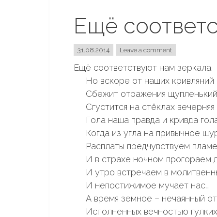
Ещё соответс
31.08.2014
Leave a comment
Ещё соответствуют нам зеркала.
Но вскоре от наших кривляний 
Сбежит отражения щупленький 
Сгустится на стёклах вечерняя 
Гола наша правда и кривда гола
Когда из угла на привычное щур
Расплаты предчувствуем пламе
И в страхе ночном прогораем д
И утро встречаем в молитвенны
И непостижимое мучает нас…
А время земное – нечаянный от
Исполненных вечностью гулких 