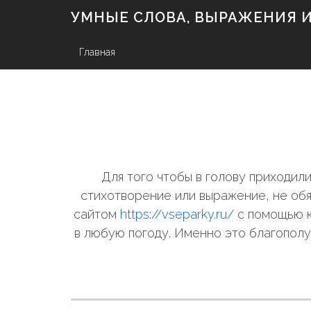
S
УМНЫЕ СЛОВА, ВЫРАЖЕНИЯ И 
k
i
p
Главная
t
o
c
o
n
t
e
n
Для того чтобы в голову приходи
t
стихотворение или выражение, не обя
сайтом
https://vseparky.ru/
с помощью к
в любую погоду. Именно это благополу