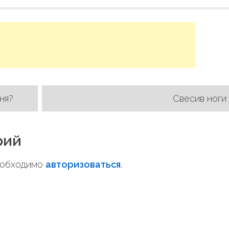
ня?
Свесив ноги
рий
необходимо
авторизоваться
.