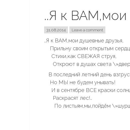
..Я к ВАМ,мо
31.08.2014
Leave a comment
..Я к ВАМ,мои душевные друзья,
Прильну своим открытым сердц
Стихи,как СВЕЖАЯ струя,
Откроют в душах света \»двер
В последний летний день взгрус
Но МЫ не будем унывать!
И в сентябре ВСЕ краски солн
Раскрасят лес!..
По листьям,мы,пойдём \»шурш