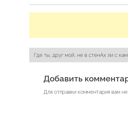
Где ты, друг мой, не в стенАх ли с кам
Н
а
Добавить коммента
в
Для отправки комментария вам 
и
г
а