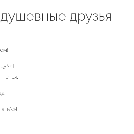
и душевные друзья
ем!
цу\»!
тнётся,
ца
ать\»!