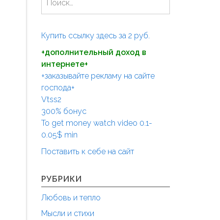
а
й
т
Купить ссылку здесь за
2
руб.
и
+дополнительный доход в
:
интернете+
+заказывайте рекламу на сайте
господа+
Vtss2
300% бонус
To get money watch video 0.1-
0.05$ min
Поставить к себе на сайт
РУБРИКИ
Любовь и тепло
Мысли и стихи