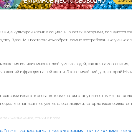
ями, а культурой жизни в социальных сетях. Которыми, пользуются е
группу. Здесь Мы постарались собрать самые востребованные умные сл
 выражения великих мыслителей, умных людей, как для саморазвития, т
 выражений и фраз для нашей жизни. Это величайший дар, который Мы
тесь сами излагать слова, которые потом станут известными, не только
специально написанные умные слова, людьми, которые вдохновляются п
а так же значение, стихи и проза