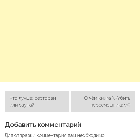
Что лучше: ресторан
О чём книга \»Убить
Н
или сауна?
пересмешника\»?
а
в
Добавить комментарий
и
Для отправки комментария вам необходимо
г