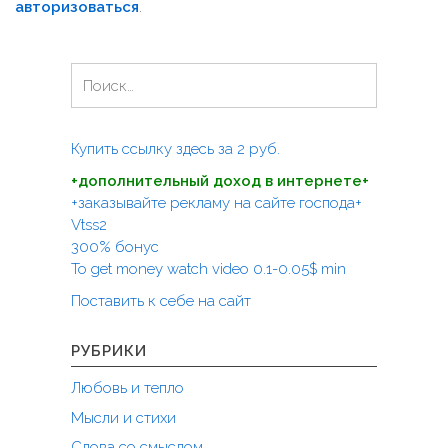
авторизоваться
.
а
ц
Н
и
а
я
й
п
т
Купить ссылку здесь за
2
руб.
и
о
+дополнительный доход в интернете+
:
з
+заказывайте рекламу на сайте господа+
а
Vtss2
300% бонус
п
To get money watch video 0.1-0.05$ min
и
Поставить к себе на сайт
с
я
РУБРИКИ
м
Любовь и тепло
Мысли и стихи
Слова со смыслом