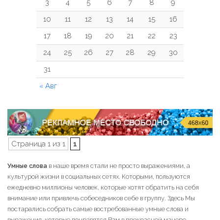
3
4
5
6
7
8
9
10
11
12
13
14
15
16
17
18
19
20
21
22
23
24
25
26
27
28
29
30
31
« Авг
Страница 1 из 1
1
Умные слова
в наше время стали не просто выражениями, а
культурой жизни в социальных сетях. Которыми, пользуются
ежедневно миллионы человек, которые хотят обратить на себя
внимание или привлечь собеседников себе в группу. Здесь Мы
постарались собрать самые востребованные умные слова и
выражения, которые понравятся Вам в прекрасной манере.