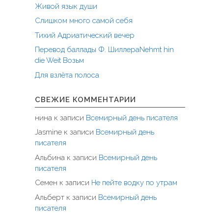
Живой язык души
Слишком много самой себя
Тихий Адриатический вечер
Перевод баллады Ф. ШиллераNehmt hin
die Weit Возьм
Для взлёта полоса
СВЕЖИЕ КОММЕНТАРИИ
нина
к записи
Всемирный день писателя
Jasmine
к записи
Всемирный день
писателя
Альбина
к записи
Всемирный день
писателя
Семен
к записи
Не пейте водку по утрам
Альберт
к записи
Всемирный день
писателя