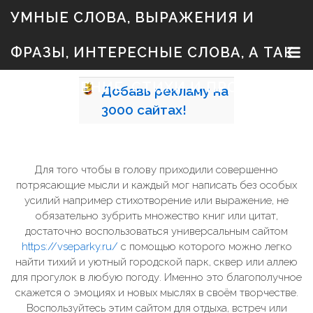
S
УМНЫЕ СЛОВА, ВЫРАЖЕНИЯ И
k
i
p
ФРАЗЫ, ИНТЕРЕСНЫЕ СЛОВА, А ТАК
t
o
c
ЖЕ ЗНАЧЕНИЕ, СТИХИ И ПРОЗА
Добавь
рекламу на
o
n
3000
сайтах!
t
e
n
t
Для того чтобы в голову приходили совершенно
потрясающие мысли и каждый мог написать без особых
усилий например стихотворение или выражение, не
обязательно зубрить множество книг или цитат,
достаточно воспользоваться универсальным сайтом
https://vseparky.ru/
с помощью которого можно легко
найти тихий и уютный городской парк, сквер или аллею
для прогулок в любую погоду. Именно это благополучное
скажется о эмоциях и новых мыслях в своём творчестве.
Воспользуйтесь этим сайтом для отдыха, встреч или