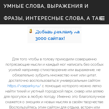
S
УМНЫЕ СЛОВА, ВЫРАЖЕНИЯ И
k
i
p
ФРАЗЫ, ИНТЕРЕСНЫЕ СЛОВА, А ТАК
t
o
c
ЖЕ ЗНАЧЕНИЕ, СТИХИ И ПРОЗА
Добавь
рекламу на
o
n
3000
сайтах!
t
e
n
t
Для того чтобы в голову приходили совершенно
потрясающие мысли и каждый мог написать без особых
усилий например стихотворение или выражение, не
обязательно зубрить множество книг или цитат,
достаточно воспользоваться универсальным сайтом
https://vseparky.ru/
с помощью которого можно легко
найти тихий и уютный городской парк, сквер или аллею
для прогулок в любую погоду. Именно это благополучное
скажется о эмоциях и новых мыслях в своём творчестве.
Воспользуйтесь этим сайтом для отдыха, встреч или