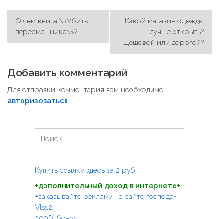
О чём книга \»Убить
Какой магазин одежды
Н
пересмешника\»?
лучше открыть?
а
Дешевой или дорогой?
в
и
Добавить комментарий
г
Для отправки комментария вам необходимо
а
авторизоваться
.
ц
и
Н
я
а
п
й
т
о
Купить ссылку здесь за
2
руб.
и
з
+дополнительный доход в интернете+
:
а
+заказывайте рекламу на сайте господа+
Vtss2
п
300% бонус