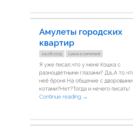
е
а
л
р
а
и
Амулеты городских
н
о
а
н
квартир
о
е
б
04.08.2015
Leave a comment
т
л
к
Я уже писал,что у меня Кошка с
а
и
разноцветными глазами? Да…А то,чт
к
"
неё броня На общение с дворовыми
о
котами?Нет?Тогда и нечего писать!
"
Continue reading
"
→
А
м
у
л