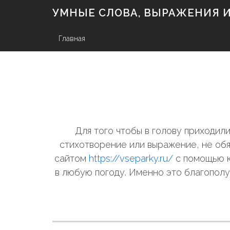
S
УМНЫЕ СЛОВА, ВЫРАЖЕНИЯ И 
k
i
p
Главная
t
o
c
o
n
t
e
n
Для того чтобы в голову приходи
t
стихотворение или выражение, не обя
сайтом
https://vseparky.ru/
с помощью к
в любую погоду. Именно это благополу