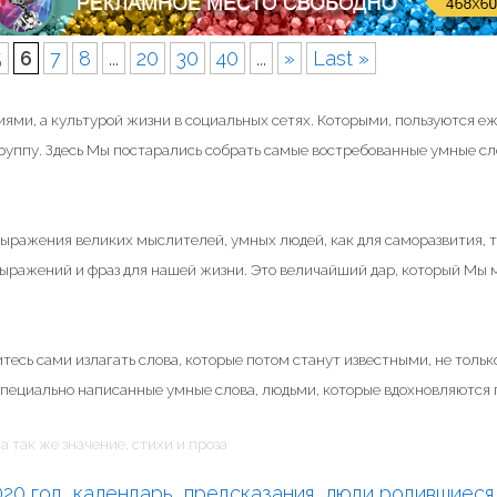
5
6
7
8
...
20
30
40
...
»
Last »
ями, а культурой жизни в социальных сетях. Которыми, пользуются е
группу. Здесь Мы постарались собрать самые востребованные умные сл
 выражения великих мыслителей, умных людей, как для саморазвития, т
 выражений и фраз для нашей жизни. Это величайший дар, который Мы
тесь сами излагать слова, которые потом станут известными, не только
специально написанные умные слова, людьми, которые вдохновляются п
а так же значение, стихи и проза