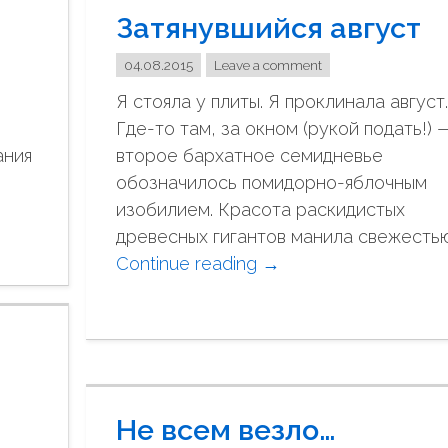
Затянувшийся август
04.08.2015
Leave a comment
е
Я стояла у плиты. Я проклинала август.
Где-то там, за окном (рукой подать!) 
ания
второе бархатное семидневье
обозначилось помидорно-яблочным
изобилием. Красота раскидистых
древесных гигантов манила свежестью
Continue reading
"
→
З
а
т
я
н
Не всем везло…
у