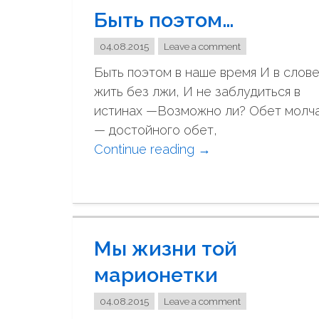
Быть поэтом…
04.08.2015
Leave a comment
Быть поэтом в наше время И в слов
жить без лжи, И не заблудиться в
истинах —Возможно ли? Обет молч
— достойного обет,
Continue reading
"
→
Б
ы
т
ь
Мы жизни той
п
о
марионетки
э
04.08.2015
Leave a comment
т