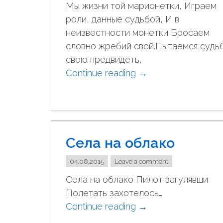
о
Мы жизни той марионетки, Играем
м
роли, данные судьбой, И в
…
неизвестности монетки Бросаем
"
словно жребий свой.Пытаемся судь
свою предвидеть,
Continue reading
"
→
М
ы
ж
и
Села на облако
з
н
04.08.2015
Leave a comment
и
Села на облако Пилот загулявши
т
Полетать захотелось…
о
Continue reading
"
→
й
С
м