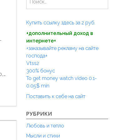
а
й
т
Купить ссылку здесь за
2
руб.
и
+дополнительный доход в
:
—
интернете+
+заказывайте рекламу на сайте
господа+
Vtss2
300% бонус
,…
To get money watch video 0.1-
0.05$ min
Поставить к себе на сайт
РУБРИКИ
Любовь и тепло
Мысли и стихи