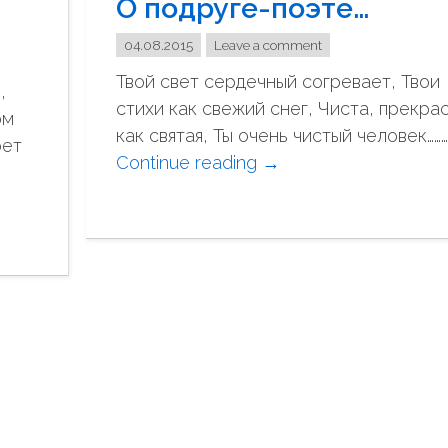
О подруге-поэте…
л
а
04.08.2015
Leave a comment
д
Твой свет сердечный согревает, Твои
,
и
стихи как свежий снег, Чиста, прекра
ом
м
как святая, Ты очень чистый человек………
рет
и
Continue reading
"
→
р
О
с
п
в
о
я
д
т
р
о
у
й
г
"
е
-
п