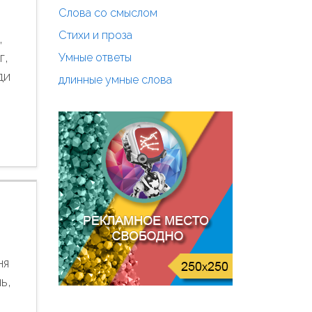
Слова со смыслом
Стихи и проза
,
г,
Умные ответы
ди
длинные умные слова
ня
ь,