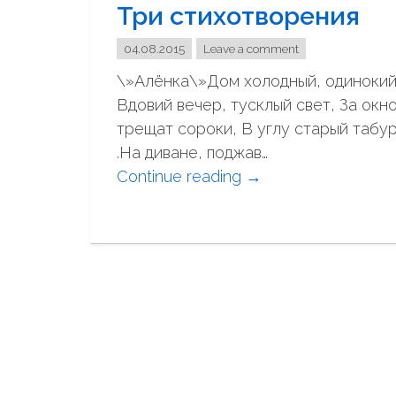
Три стихотворения
е
т
04.08.2015
Leave a comment
ы
\»Алёнка\»Дом холодный, одинокий
г
Вдовий вечер, тусклый свет, За окн
о
трещат сороки, В углу старый табу
р
.На диване, поджав…
о
Continue reading
"
→
д
Т
с
р
к
и
и
с
х
т
к
и
в
х
а
о
р
т
т