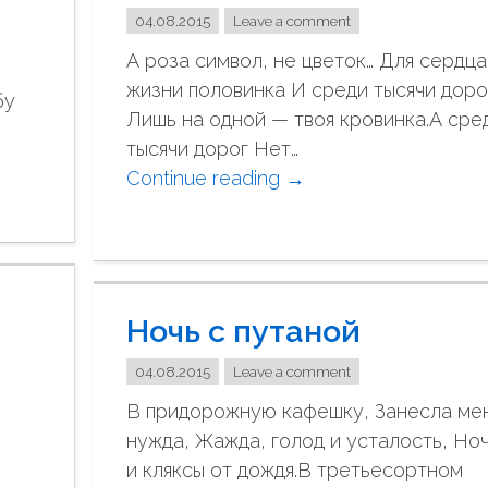
в
04.08.2015
Leave a comment
ш
А роза символ, не цветок… Для сердца
и
жизни половинка И среди тысячи доро
й
бу
Лишь на одной — твоя кровинка.А сре
с
тысячи дорог Нет…
я
Continue reading
"
→
а
Н
в
е
г
в
у
с
с
Ночь с путаной
е
т
м
"
04.08.2015
Leave a comment
в
В придорожную кафешку, Занесла ме
е
нужда, Жажда, голод и усталость, Ноч
з
и кляксы от дождя.В третьесортном
л