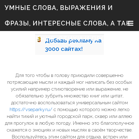
S
УМНЫЕ СЛОВА, ВЫРАЖЕНИЯ И
k
i
p
ФРАЗЫ, ИНТЕРЕСНЫЕ СЛОВА, А ТАК
t
o
c
ЖЕ ЗНАЧЕНИЕ, СТИХИ И ПРОЗА
Добавь
рекламу на
o
n
3000
сайтах!
t
e
n
t
Для того чтобы в голову приходили совершенно
потрясающие мысли и каждый мог написать без особых
усилий например стихотворение или выражение, не
обязательно зубрить множество книг или цитат,
достаточно воспользоваться универсальным сайтом
https://vseparky.ru/
с помощью которого можно легко
найти тихий и уютный городской парк, сквер или аллею
для прогулок в любую погоду. Именно это благополучное
скажется о эмоциях и новых мыслях в своём творчестве.
Воспользуйтесь этим сайтом для отдыха, встреч или