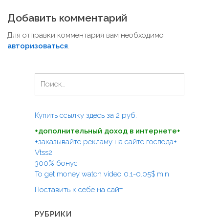
и
Добавить комментарий
г
а
Для отправки комментария вам необходимо
ц
авторизоваться
.
и
я
Н
п
а
й
о
т
Купить ссылку здесь за
2
руб.
з
и
а
+дополнительный доход в интернете+
:
+заказывайте рекламу на сайте господа+
п
Vtss2
и
300% бонус
с
To get money watch video 0.1-0.05$ min
я
Поставить к себе на сайт
м
РУБРИКИ