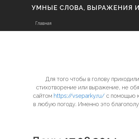
S
УМНЫЕ СЛОВА, ВЫРАЖЕНИЯ И 
k
i
p
Главная
t
o
c
o
n
t
e
n
Для того чтобы в голову приходи
t
стихотворение или выражение, не обя
сайтом
https://vseparky.ru/
с помощью к
в любую погоду. Именно это благополу