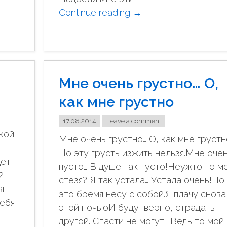
Continue reading
"
→
Г
д
е
т
Мне очень грустно… О,
ы
х
как мне грустно
о
17.08.2014
Leave a comment
д
ской
и
Мне очень грустно… О, как мне грустн
ш
Но эту грусть изжить нельзя.Мне оче
дет
ь
пусто… В душе так пусто!Неужто то м
й
,
стезя? Я так устала… Устала очень!Но
я
и
это бремя несу с собой.Я плачу снова
тебя
н
этой ночьюИ буду, верно, страдать
е
т
другой. Спасти не могут… Ведь то мой