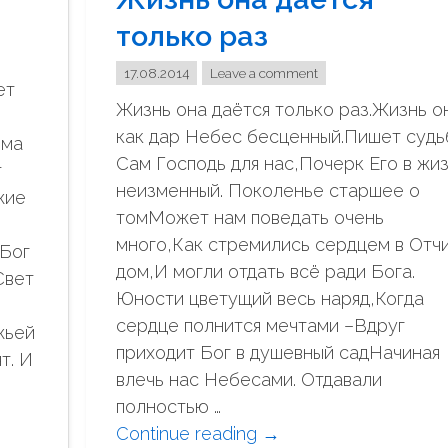
"
в
только раз
п
и
17.08.2014
Leave a comment
ет
т
Жизнь она даётся только раз.Жизнь о
е
как дар Небес бесценный.Пишет судь
ьма
р
Сам Господь для нас,Почерк Его в жи
т
в
неизменный. Поколенье старшее о
жие
к
томМожет нам поведать очень
о
много,Как стремились сердцем в Отч
,Бог
т
дом,И могли отдать всё ради Бога.
Свет
о
Юности цветущий весь наряд,Когда
р
сердце полнится мечтами –Вдруг
жьей
о
приходит Бог в душевный садНачиная
т. И
м
влечь нас Небесами. Отдавали
м
полностью …
е
Continue reading
"
→