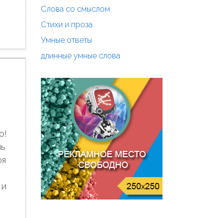
Слова со смыслом
Стихи и проза
Умные ответы
длинные умные слова
о!
нь
оя
 и