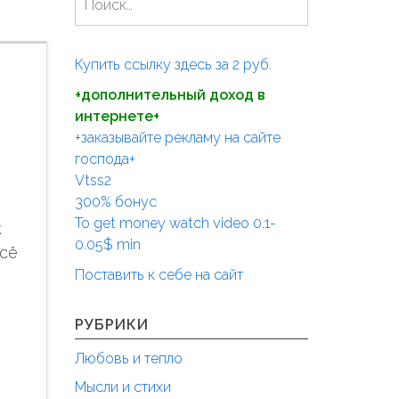
а
й
т
Купить ссылку здесь за
2
руб.
и
+дополнительный доход в
:
интернете+
+заказывайте рекламу на сайте
господа+
Vtss2
300% бонус
To get money watch video 0.1-
к
0.05$ min
Всё
Поставить к себе на сайт
РУБРИКИ
Любовь и тепло
Мысли и стихи