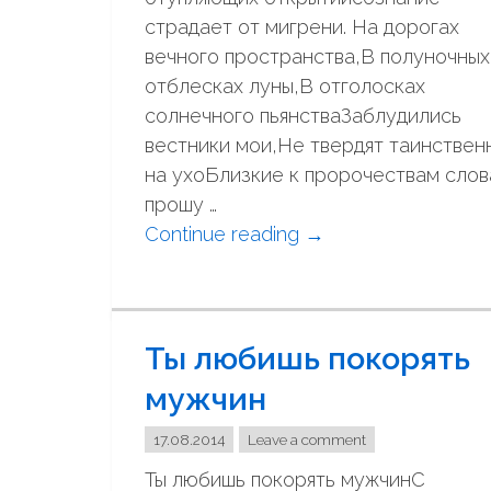
"
страдает от мигрени. На дорогах
вечного пространства,В полуночных
отблесках луны,В отголосках
солнечного пьянстваЗаблудились
вестники мои,Не твердят таинствен
на ухоБлизкие к пророчествам слов
прошу …
Continue reading
"
→
м
е
ш
Ты любишь покорять
а
е
мужчин
т
б
17.08.2014
Leave a comment
о
Ты любишь покорять мужчинС