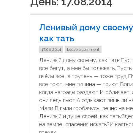
День: 17.08.2014
Ленивый дому своему
как тать
17.08.2014
Leave a comment
Ленивый дому своему, как тать:Пус
все бегут, а мне бы полежать,Пусть
пчёлы все, а трутень — тоже труд,П
все поют, мне тишина — приют,Вопи
когда награды раздают,И обличает: 
они ведь пьют,А отдыхают вишь ли н
Мали,В пыли горбачусь, вечно на ме
Ленивый и душе своей, как тать:Здес
на земле, спасения искать?И каяться
грехах, …