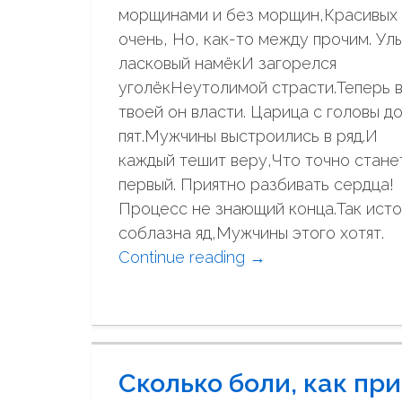
л
морщинами и без морщин,Красивых 
ь
очень, Но, как-то между прочим. Ул
т
ласковый намёкИ загорелся
е
уголёкНеутолимой страсти.Теперь 
л
твоей он власти. Царица с головы д
е
пят.Мужчины выстроились в ряд.И
с
каждый тешит веру,Что точно стане
н
первый. Приятно разбивать сердца!
о
Процесс не знающий конца.Так ист
й
соблазна яд,Мужчины этого хотят.
о
Continue reading
"
→
б
Т
о
ы
л
л
о
ю
ч
Сколько боли, как при
б
к