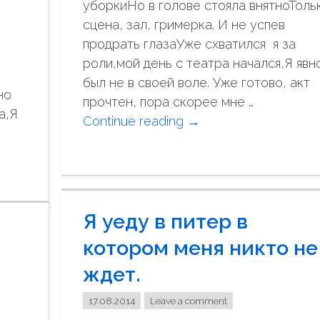
уборкиНо в голове стояла внятноТоль
о
сцена, зал, гримерка. И не успев
…
продрать глазаУже схватился я за
О
роли,мой день с театра начался,Я явн
,
был не в своей воле. Уже готово, акт
но
к
прочтен, пора скорее мне …
а,Я
а
Continue reading
"
→
к
В
м
с
н
е
е
н
г
Я уеду в питер в
а
р
ч
котором меня никто не
у
и
с
ждет.
н
т
а
17.08.2014
Leave a comment
н
л