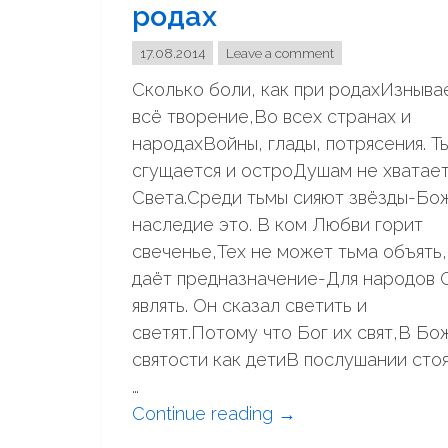
и
родах
и
ш
"
ь
17.08.2014
Leave a comment
п
Сколько боли, как при родахИзныва
о
всё творение,Во всех странах и
к
народахВойны, глады, потрясения. Т
о
сгущается и остроДушам не хватае
р
Света.Среди тьмы сияют звёзды-Бо
я
наследие это. В ком Любви горит
т
свеченье,Тех не может тьма объять
ь
даёт предназначение-Для народов 
м
являть. Он сказал светить и
у
светят.Потому что Бог их свят,В Бо
ж
святости как детиВ послушании стоя
ч
…
и
Continue reading
"
→
н
С