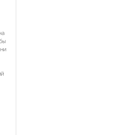
на
бы
зни
ий