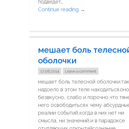
подведет…
м
Continue reading
"
→
у
Л
,
ю
к
б
а
о
к
мешает боль телесно
в
т
ь
а
оболочки
б
т
ы
17.08.2014
Leave a comment
ь
л
"
мешает боль телесной оболочки.та
а
надоело в этом теле находиться.оно
,
безвкусно, слабо и порочно,что тян
б
него освободиться.к чему абсурдны
ы
реалии событий,когда в них нет ни
л
смысла, ни значений,и в парадоксе
а
отупляющих открытийсознание