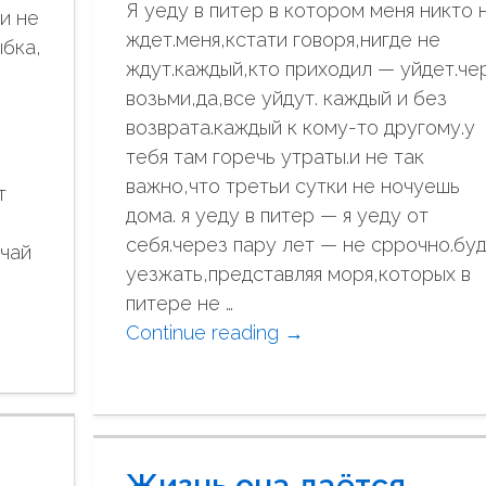
Я уеду в питер в котором меня никто 
о
и не
о
ждет.меня,кстати говоря,нигде не
"
ыбка,
с
ждут.каждый,кто приходил — уйдет.че
ь
возьми,да,все уйдут. каждый и без
в
в
возврата.каждый к кому-то другому.у
о
п
тебя там горечь утраты.и не так
р
важно,что третьи сутки не ночуешь
т
е
дома. я уеду в питер — я уеду от
д
себя.через пару лет — не сррочно.бу
очай
в
уезжать,представляя моря,которых в
к
питере не …
у
Continue reading
"
→
ш
Я
е
у
н
е
и
д
и
Жизнь она даётся
у