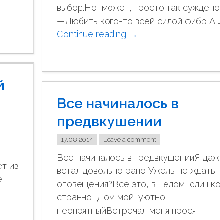
е
выбор.Но, может, просто так суждено
р
—Любить кого-то всей силой фибр,А 
е
Continue reading
"
→
с
М
н
н
о
е
й
"
о
Все начиналось в
ч
е
предвкушении
н
к
ь
17.08.2014
Leave a comment
г
Все начиналось в предвкушенииЯ даж
ет из
р
встал довольно рано,Ужель не ждать
е
у
оповещения?Все это, в целом, слишк
с
странно! Дом мой уютно
т
неопрятныйВстречал меня прося
н