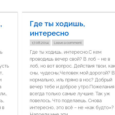
,
Где ты ходишь,
интересно
17.08.2014
Leave a comment
ть
Где ты ходишь, интересно.С кем
проводишь вечер свой? В лоб – не в
усть
лоб, но вот вопрос. Действия твои, ка
т,
сны, чудесны,Человек мой дорогой? 
и
нормально, иль прямо в нос? Добрый
а
вечер тебе и доброе утро.Пожелания
ли…
всегда только самые лучшие. Так уж
ь,
повелось. Что поделаешь. Снова
 в
интересно, это всё – не «как будто»?
Надоели мне эти …