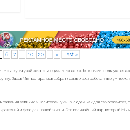
н
Ж
я
и
н
з
и
н
к
ь
т
о
о
н
5
6
7
...
10
20
...
»
Last »
н
а
е
д
ями, а культурой жизни в социальных сетях. Которыми, пользуются е
ж
а
группу. Здесь Мы постарались собрать самые востребованные умные сл
д
ё
е
т
т
с
 выражения великих мыслителей, умных людей, как для саморазвития, т
.
я
 выражений и фраз для нашей жизни. Это величайший дар, который Мы
"
т
о
л