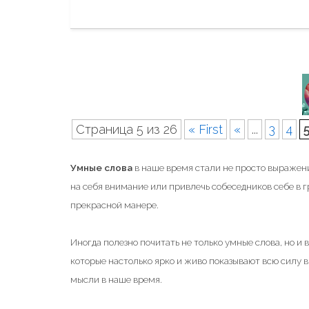
"
к
о
л
ь
к
о
б
Страница 5 из 26
« First
«
...
3
4
о
л
Умные слова
в наше время стали не просто выражени
и
на себя внимание или привлечь собеседников себе в 
,
прекрасной манере.
к
а
Иногда полезно почитать не только умные слова, но и
к
которые настолько ярко и живо показывают всю силу
п
мысли в наше время.
р