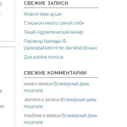
СВЕЖИЕ ЗАПИСИ
?
…
Живой язык души
Слишком много самой себя
Тихий Адриатический вечер
Перевод баллады Ф.
ШиллераNehmt hin die Weit Возьм
Для взлёта полоса
СВЕЖИЕ КОММЕНТАРИИ
нина
к записи
Всемирный день
писателя
е
Jasmine
к записи
Всемирный день
ом
писателя
Альбина
к записи
Всемирный день
писателя