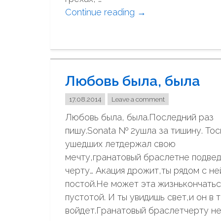
Continue reading
"
→
Л
е
н
и
Любовь была, была
в
ы
17.08.2014
Leave a comment
й
Любовь была, была.Последний раз
д
пишу.Sonata № 2ушла за тишину. То
о
ушедших летдержал свою
м
мечту,гранатовый браслетне подве
у
черту… Акация дрожит,ты рядом с не
с
постой.Не может эта жизнькончатьс
в
пустотой. И ты увидишь свет,и он в 
о
войдет.Гранатовый браслетчерту н
е