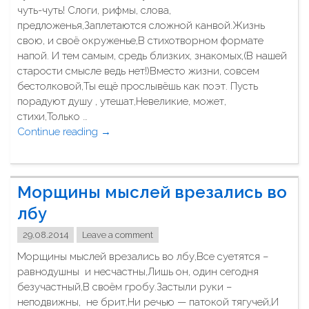
…
чуть-чуть! Слоги, рифмы, слова,
и
"
предложенья,Заплетаются сложной канвой.Жизнь
з
свою, и своё окруженье,В стихотворном формате
н
напой. И тем самым, средь близких, знакомых,(В нашей
ь
старости смысле ведь нет!)Вместо жизни, совсем
с
бестолковой,Ты ещё прослывёшь как поэт. Пусть
т
порадуют душу , утешат,Невеликие, может,
р
стихи,Только …
о
Continue reading
"
→
ю
Н
я
у
"
и
Морщины мыслей врезались во
п
у
лбу
с
29.08.2014
Leave a comment
т
ь
Морщины мыслей врезались во лбу,Все суетятся –
т
равнодушны и несчастны,Лишь он, один сегодня
ы
безучастный,В своём гробу.Застыли руки –
с
неподвижны, не брит,Ни речью — патокой тягучей,И