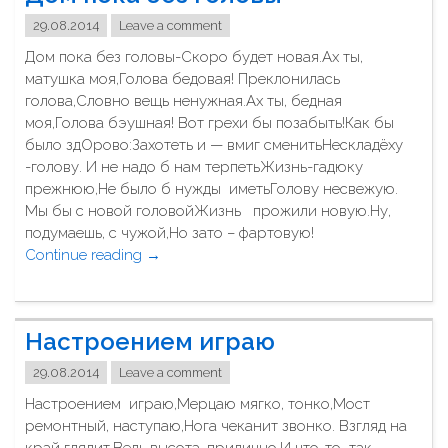
н
а
и
29.08.2014
Leave a comment
я
б
Дом пока без головы-Скоро будет новая.Ах ты,
б
у
матушка моя,Голова бедовая! Преклонилась
ы
д
голова,Словно вещь ненужная.Ах ты, бедная
л
ь
моя,Голова бэушная! Вот грехи бы позабыть!Как бы
у
в
было здОрово:Захотеть и — вмиг сменитьНескладёху
ж
о
-голову. И не надо б нам терпетьЖизнь-гадюку
н
й
прежнюю,Не было б нужды иметьГолову несвежую.
е
н
Мы бы с новой головойЖизнь прожили новую.Ну,
м
а
подумаешь, с чужой,Но зато – фартовую!
а
.
Continue reading
"
→
л
"
Д
ь
о
ч
м
и
Настроением играю
п
ш
о
к
29.08.2014
Leave a comment
к
о
Настроением играю,Мерцаю мягко, тонко,Мост
а
й
ремонтный, наступаю,Нога чеканит звонко. Взгляд на
б
"