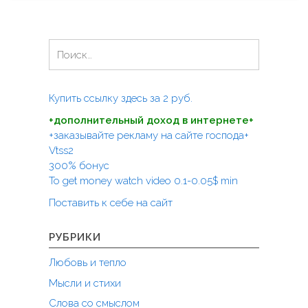
г
а
о
р
в
л
Н
с
с
а
е
о
й
д
н
т
р
Купить ссылку здесь за
2
руб.
ж
и
у
и
+дополнительный доход в интернете+
:
з
в
+заказывайте рекламу на сайте господа+
ь
у
Vtss2
я
щ
300% бонус
.
и
To get money watch video 0.1-0.05$ min
"
й
Поставить к себе на сайт
н
а
с
РУБРИКИ
т
Любовь и тепло
а
р
Мысли и стихи
о
Слова со смыслом