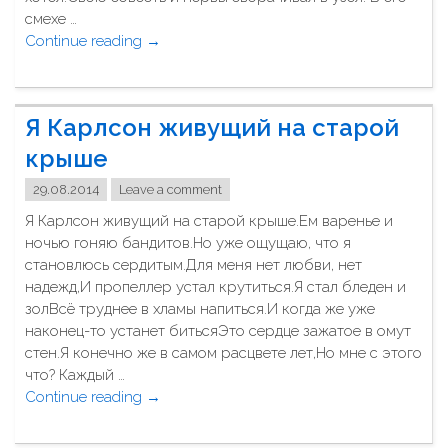
р
смехе …
а
Continue reading
"
→
ю
У
"
н
е
Я Карлсон живущий на старой
г
о
крыше
н
29.08.2014
Leave a comment
е
т
Я Карлсон живущий на старой крыше.Ем варенье и
в
ночью гоняю бандитов.Но уже ощущаю, что я
р
становлюсь сердитым.Для меня нет любви, нет
а
надежд,И пропеллер устал крутиться.Я стал бледен и
г
золВсё труднее в хламы напиться.И когда же уже
о
наконец-то устанет битьсяЭто сердце зажатое в омут
в
стен.Я конечно же в самом расцвете лет,Но мне с этого
.
что? Каждый …
У
Continue reading
"
→
н
Я
е
К