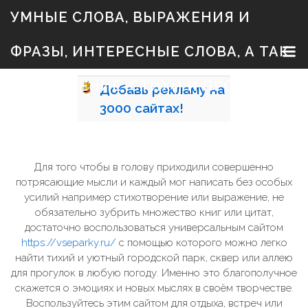
S
УМНЫЕ СЛОВА, ВЫРАЖЕНИЯ И
k
i
p
ФРАЗЫ, ИНТЕРЕСНЫЕ СЛОВА, А ТАК
t
o
c
ЖЕ ЗНАЧЕНИЕ, СТИХИ И ПРОЗА
Добавь
рекламу на
o
n
3000
сайтах!
t
e
n
t
Для того чтобы в голову приходили совершенно
потрясающие мысли и каждый мог написать без особых
усилий например стихотворение или выражение, не
обязательно зубрить множество книг или цитат,
достаточно воспользоваться универсальным сайтом
https://vseparky.ru/
с помощью которого можно легко
найти тихий и уютный городской парк, сквер или аллею
для прогулок в любую погоду. Именно это благополучное
скажется о эмоциях и новых мыслях в своём творчестве.
Воспользуйтесь этим сайтом для отдыха, встреч или