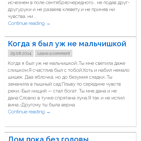
р
исчезнем в поле сентябряочередного… не подав друг-
е
другуруки и не развеяв клевету.и не приняв ни
з
чувства, ни …
а
Continue reading
"
→
л
и
и
…
Когда я был уж не мальчишкой
с
к
ь
о
29.08.2014
Leave a comment
в
н
Когда я был уж не мальчишкой.,Ты мне светила даже
о
ч
слишком,Я счастлив был с тобой,Хоть и набил немало
л
и
шишек. Два яблочка, но до безумия сладки…Ты
б
т
заманила в пышный сад.Плыву по середине чувств
у
с
реки,-Был нищий — стал богат. Ты мне дана и не
"
я
дана:Словно в тучке спрятана луна.Я так и не испил
к
вина,-Другому ты была верна.
о
Continue reading
"
→
г
К
д
о
а
г
-
Дом пока без головы
д