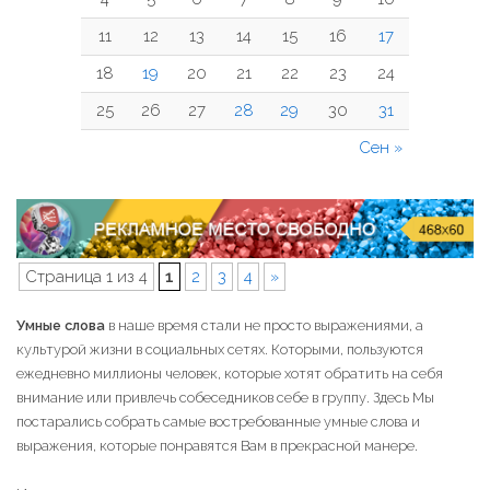
11
12
13
14
15
16
17
18
19
20
21
22
23
24
25
26
27
28
29
30
31
Сен »
Страница 1 из 4
1
2
3
4
»
Умные слова
в наше время стали не просто выражениями, а
культурой жизни в социальных сетях. Которыми, пользуются
ежедневно миллионы человек, которые хотят обратить на себя
внимание или привлечь собеседников себе в группу. Здесь Мы
постарались собрать самые востребованные умные слова и
выражения, которые понравятся Вам в прекрасной манере.