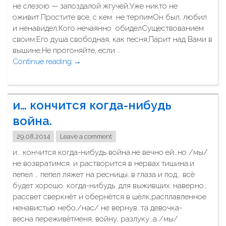
л
не слезою — запоздалой жгучей,Уже никто не
е
оживит.Простите все, с кем не терпимОн был, любил
г
и ненавидел,Кого нечаянно обиделСуществованием
к
своим.Его душа свободная, как песня,Парит над Вами в
а
вышине,Не прогоняйте, если …
п
Continue reading
"
→
о
М
с
о
т
р
и… кончится когда-нибудь
а
щ
р
и
война.
е
н
л
29.08.2014
Leave a comment
ы
а
м
и… кончится когда-нибудь война.не вечно ей…но /мы/
"
ы
не возвратимся. и растворится в нервах тишина.и
с
пепел … пепел ляжет на ресницы…в глаза и под… всё
л
будет хорошо. когда-нибудь. для выживших. наверно…
е
рассвет сверкнёт и обернётся в шёлк,расплавленное
й
ненавистью небо,/нас/ не вернув. та девочка-
в
весна переживётменя, войну, разлуку…а /мы/