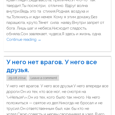
край глядит,Ведь высота, прилично,И что-то так
е
твердит,Ты посмотри, отлично. Вдруг волна
з
внутри,Ведь это та стихия,Родная, воздуха и
г
ты,Толкнись и жди немея. Кому я этим докажу,Без
о
парашюта, круто,Тянет сила наяву,Внутри запрет от
л
бога. Лишь шаг и небеса,Нисходит сладость,
о
обняла,Сон завлекает, чудеса,Я здесь и жизнь, одна.
в
Continue reading
"
→
ы
Н
"
а
с
У него нет врагов. У него все
т
р
друзья.
о
29.08.2014
Leave a comment
е
н
У него нет врагов. У него все друзья.У него впереди все
и
дороги.Он из тех, кто все мог, не смотря на
е
\»Нельзя\»,Он из тех, кого было так много. На него
м
положиться — святое из дел.Никогда не бросал и не
и
трусил.Он ответственным был, как бы кто не
г
хотел.Свою совесть и нервы сворачивал в узел. В его