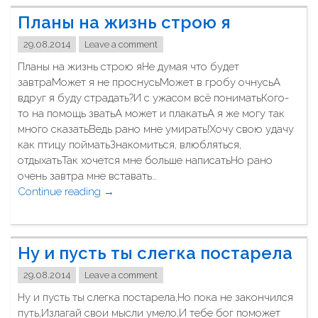
е
Планы на жизнь строю я
д
ь
29.08.2014
Leave a comment
с
Планы на жизнь строю яНе думая что будет
у
завтраМожет я не проснусьМожет в гробу очнусьА
е
вдруг я буду страдать?И с ужасом всё пониматьКого-
т
то на помощь зватьА может и плакатьА я же могу так
ы
много сказатьВедь рано мне умирать!Хочу свою удачу
,
как птицу пойматьЗнакомиться, влюбляться,
п
отдыхатьТак хочется мне больше написатьНо рано
у
очень завтра мне вставать…
с
Continue reading
"
→
т
П
ы
л
х
а
з
Ну и пусть ты слегка постарела
н
а
ы
б
29.08.2014
Leave a comment
н
о
Ну и пусть ты слегка постарела,Но пока не закончился
а
т
путь,Излагай свои мысли умело,И тебе бог поможет
ж