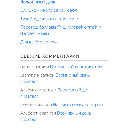
Живой язык души
Слишком много самой себя
Тихий Адриатический вечер
Перевод баллады Ф. ШиллераNehmt hin
die Weit Возьм
Для взлёта полоса
СВЕЖИЕ КОММЕНТАРИИ
нина
к записи
Всемирный день писателя
Jasmine
к записи
Всемирный день
писателя
Альбина
к записи
Всемирный день
писателя
Семен
к записи
Не пейте водку по утрам
Альберт
к записи
Всемирный день
писателя