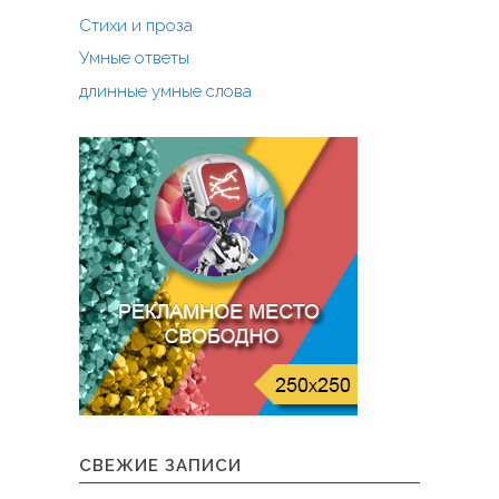
й
Стихи и проза
к
р
Умные ответы
ы
длинные умные слова
ш
е
"
СВЕЖИЕ ЗАПИСИ