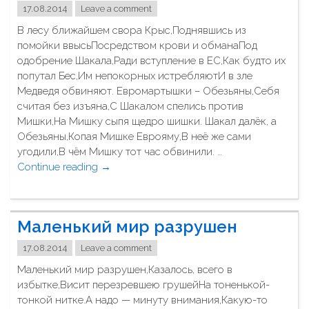
о
е
17.08.2014
Leave a comment
ё
н
В лесу ближайшем свора Крыс,Поднявшись из
м
с
помойки ввысьПосредством крови и обманаПод
с
к
одобрение Шакала,Ради вступление в ЕС,Как будто их
т
и
попутал Бес,Им непокорных истребляютИ в зле
о
е
Медведя обвиняют. Евромартышки – Обезьяны,Себя
б
р
считая без изъяна,С Шакалом спелись против
о
у
Мишки,На Мишку сыпя щедро шишки. Шакал далёк, а
й
к
Обезьяны,Копая Мишке Еврояму,В неё же сами
н
и
угодили,В чём Мишку тот час обвинили. …
а
?
Continue reading
"
→
д
"
В
в
л
а
е
г
Маленький мир разрушен
с
о
у
л
17.08.2014
Leave a comment
б
о
Маленький мир разрушен,Казалось, всего в
л
с
избытке,Висит перезревшею грушейНа тоненькой-
и
а
тонкой нитке.А надо — минуту внимания,Какую-то
ж
"