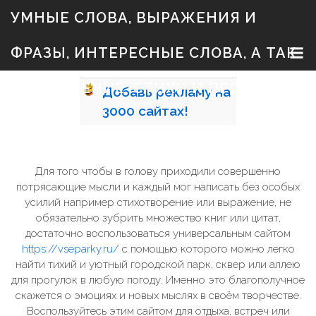
S
УМНЫЕ СЛОВА, ВЫРАЖЕНИЯ И
k
i
p
ФРАЗЫ, ИНТЕРЕСНЫЕ СЛОВА, А ТАК
t
o
c
ЖЕ ЗНАЧЕНИЕ, СТИХИ И ПРОЗА
Добавь
рекламу на
o
n
3000
сайтах!
t
e
n
t
Для того чтобы в голову приходили совершенно
потрясающие мысли и каждый мог написать без особых
усилий например стихотворение или выражение, не
обязательно зубрить множество книг или цитат,
достаточно воспользоваться универсальным сайтом
https://vseparky.ru/
с помощью которого можно легко
найти тихий и уютный городской парк, сквер или аллею
для прогулок в любую погоду. Именно это благополучное
скажется о эмоциях и новых мыслях в своём творчестве.
Воспользуйтесь этим сайтом для отдыха, встреч или