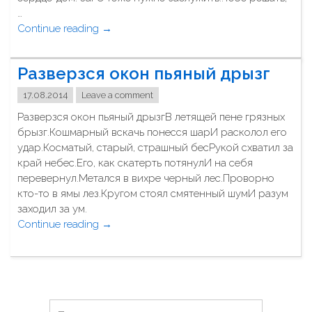
а
…
з
Continue reading
"
→
р
З
у
а
ш
Разверзся окон пьяный дрызг
Г
е
С
н
17.08.2014
Leave a comment
т
"
Разверзся окон пьяный дрызгВ летящей пене грязных
о
брызг.Кошмарный вскачь понесся шарИ расколол его
ж
удар.Косматый, старый, страшный бесРукой схватил за
е
край небес.Его, как скатерть потянулИ на себя
н
перевернул.Метался в вихре черный лес.Проворно
у
кто-то в ямы лез.Кругом стоял смятенный шумИ разум
ж
заходил за ум.
н
Continue reading
"
→
о
Р
з
а
а
з
с
в
л
е
у
Н