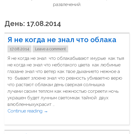
развлечений.
День: 17.08.2014
Я не когда не знал что облака
17.08.2014
Leave a comment
Я не когда не знал что облакабывают хмурые как тыя
не когда не знал что неботакого цвета как любимые
глазане знал что ветер как твое дыханието нежное а
то бывает злоене знал что ревность убиваетно верю
что растают облакаи день сверкая солнышка
лучами своим теплом как нежностью согреети ночь
украшен будет лунным светомкак тайной двух
влюбленныхукрасит …
Continue reading
"
→
Я
н
е