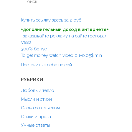
р
ж
а
з
и
й
с
т
т
Купить ссылку здесь за
2
руб.
я
ь
и
о
"
+дополнительный доход в интернете+
:
к
+заказывайте рекламу на сайте господа+
о
Vtss2
н
300% бонус
п
To get money watch video 0.1-0.05$ min
ь
Поставить к себе на сайт
я
н
ы
РУБРИКИ
й
Любовь и тепло
д
р
Мысли и стихи
ы
Слова со смыслом
з
Стихи и проза
г
"
Умные ответы