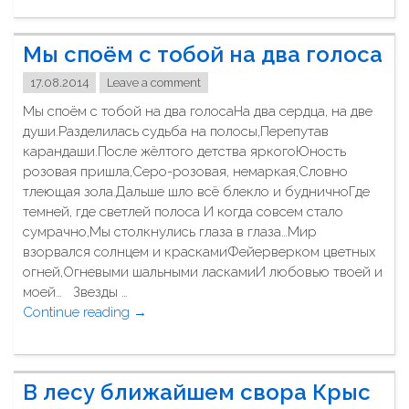
р
ы
ш
о
Мы споём с тобой на два голоса
е
б
и
р
17.08.2014
Leave a comment
в
а
Мы споём с тобой на два голосаНа два сердца, на две
ы
щ
души.Разделилась судьба на полосы,Перепутав
ш
а
карандаши.После жёлтого детства яркогоЮность
е
л
розовая пришла,Серо-розовая, немаркая,Словно
"
и
тлеющая зола.Дальше шло всё блекло и будничноГде
в
темней, где светлей полоса И когда совсем стало
н
сумрачно,Мы столкнулись глаза в глаза…Мир
и
взорвался солнцем и краскамиФейерверком цветных
м
огней,Огневыми шальными ласкамиИ любовью твоей и
а
моей… Звезды …
н
Continue reading
"
→
и
М
е
ы
н
с
а
В лесу ближайшем свора Крыс
п
ж