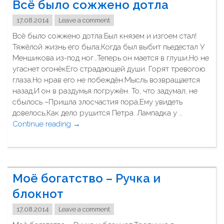
Всё было сожжено дотла
к
о
17.08.2014
Leave a comment
г
Всё было сожжено дотла:Был князем и изгоем стал!
д
Тяжёлой жизнь его была,Когда был выбит пьедестал У
а
Меншикова из-под ног…Теперь он мается в глуши,Но не
н
угаснет огонёкЕго страдающей души. Горят тревогою
е
глаза,Но нрав его не побеждён:Мысль возвращается
з
назад,И он в раздумья погружён. То, что задумал, не
н
сбылось –Пришла злосчастия пора,Ему увидеть
а
довелось,Как дело рушится Петра. Лампадка у …
л
Continue reading
"
→
ч
В
т
с
о
ё
о
б
б
Моё богатство – Ручка и
ы
л
л
блокнот
а
о
к
17.08.2014
Leave a comment
с
а
о