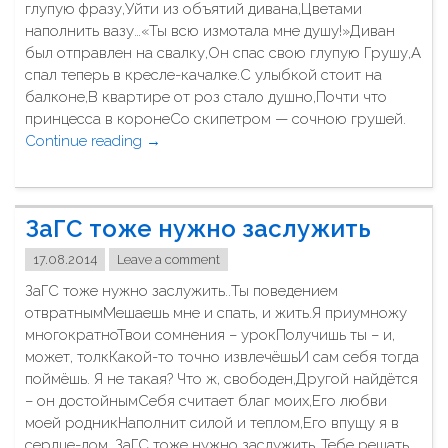
глупую фразу,Уйти из объятий дивана,Цветами
а
наполнить вазу…«Ты всю измотала мне душу!»Диван
й
был отправлен на свалку,Он спас свою глупую Грушу,А
ш
спал теперь в кресле-качалке.С улыбкой стоит на
е
балконе,В квартире от роз стало душно,Почти что
м
принцесса в коронеСо скипетром — сочною грушей.
с
Continue reading
"
→
в
М
о
а
р
л
а
ЗаГС тоже нужно заслужить
е
К
н
р
17.08.2014
Leave a comment
ь
ы
ЗаГС тоже нужно заслужить..Ты поведением
к
с
отвратнымМешаешь мне и спать, и жить.Я приумножу
и
"
многократноТвои сомнения – урокПолучишь ты – и,
й
может, толкКакой-то точно извлечёшьИ сам себя тогда
м
поймёшь. Я не такая? Что ж, свободен,Другой найдётся
и
– он достойнымСебя считает благ моих,Его любви
р
моей родникНаполнит силой и теплом,Его впущу я в
р
сердце-дом. ЗаГС тоже нужно заслужить..Тебе решать,