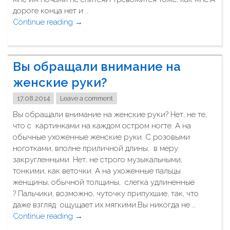
у
дороге конца нет и …
ч
Continue reading
"
→
к
С
а
к
и
а
Вы обращали внимание на
б
ж
л
д
женские руки?
о
ы
к
17.08.2014
Leave a comment
м
н
д
Вы обращали внимание на женские руки? Нет, не те,
о
н
что с картинками на каждом остром ногте. А на
т
е
обычные ухоженные женские руки. С розовыми
"
м
ноготками, вполне приличной длины, в меру
я
закругленными. Нет, не строго музыкальными,
в
тонкими, как веточки. А на ухоженные пальцы
с
женщины, обычной толщины, слегка удлиненные
е
? Пальчики, возможно, чуточку припухшие, так, что
с
даже взгляд ощущает их мягкими.Вы никогда не …
т
Continue reading
"
→
а
В