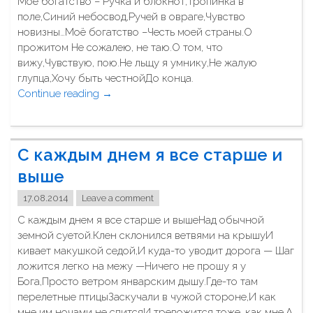
Моё богатство – Ручка и блокнот,Тропинка в
"
ж
поле,Синий небосвод,Ручей в овраге,Чувство
ж
новизны…Моё богатство –Честь моей страны.О
е
прожитом Не сожалею, не таю.О том, что
н
вижу,Чувствую, пою.Не льщу я умнику,Не жалую
о
глупца,Хочу быть честнойДо конца.
д
Continue reading
"
→
о
М
т
о
л
ё
С каждым днем я все старше и
а
б
"
о
выше
г
17.08.2014
Leave a comment
а
т
С каждым днем я все старше и вышеНад обычной
с
земной суетой.Клен склонился ветвями на крышуИ
т
кивает макушкой седой,И куда-то уводит дорога — Шаг
в
ложится легко на межу —Ничего не прошу я у
о
Бога,Просто ветром январским дышу.Где-то там
–
перелетные птицыЗаскучали в чужой стороне,И как
Р
мне им ночами не спитсяИ тревожится тоже, как мне.А