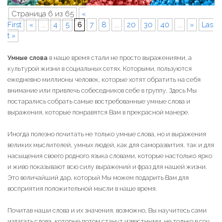
Страница 6 из 65
«
First
«
...
4
5
6
7
8
...
20
30
40
...
»
Las
t »
Умные слова
в наше время стали не просто выражениями, а
культурой жизни в социальных сетях. Которыми, пользуются
ежедневно миллионы человек, которые хотят обратить на себя
внимание или привлечь собеседников себе в группу. Здесь Мы
постарались собрать самые востребованные умные слова и
выражения, которые понравятся Вам в прекрасной манере.
Иногда полезно почитать не только умные слова, но и выражения
великих мыслителей, умных людей, как для саморазвития, так и для
насыщения своего родного языка словами, которые настолько ярко
и живо показывают всю силу выражений и фраз для нашей жизни.
Это величайший дар, который Мы можем подарить Вам для
восприятия положительной мысли в наше время.
Почитав наши слова и их значения, возможно, Вы научитесь сами
излагать слова, которые потом станут известными, не только в соц.