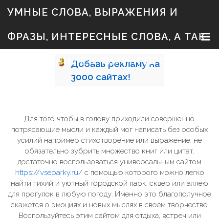
S
УМНЫЕ СЛОВА, ВЫРАЖЕНИЯ И
k
i
p
ФРАЗЫ, ИНТЕРЕСНЫЕ СЛОВА, А ТАК
t
o
c
ЖЕ ЗНАЧЕНИЕ, СТИХИ И ПРОЗА
Добавь
рекламу на
o
n
3000
сайтах!
t
e
n
t
Для того чтобы в голову приходили совершенно
потрясающие мысли и каждый мог написать без особых
усилий например стихотворение или выражение, не
обязательно зубрить множество книг или цитат,
достаточно воспользоваться универсальным сайтом
https://vseparky.ru/
с помощью которого можно легко
найти тихий и уютный городской парк, сквер или аллею
для прогулок в любую погоду. Именно это благополучное
скажется о эмоциях и новых мыслях в своём творчестве.
Воспользуйтесь этим сайтом для отдыха, встреч или