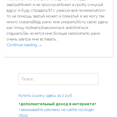
у
н
завтраМожет я не проснусьМожет в гробу очнусьА
е
ы
вдруг я буду страдать?И с ужасом всё пониматьКого-
т
й
то на помощь зватьА может и плакатьА я же могу так
ы
"
много сказатьВедь рано мне умирать!Хочу свою удачу
,
как птицу пойматьЗнакомиться, влюбляться,
п
отдыхатьТак хочется мне больше написатьНо рано
у
очень завтра мне вставать…
с
Continue reading
"
→
т
П
ы
л
х
а
з
н
а
ы
б
Н
н
о
а
а
т
й
ж
…
т
Купить ссылку здесь за
2
руб.
и
"
и
з
+дополнительный доход в интернете+
:
н
+заказывайте рекламу на сайте господа+
ь
Vtss2