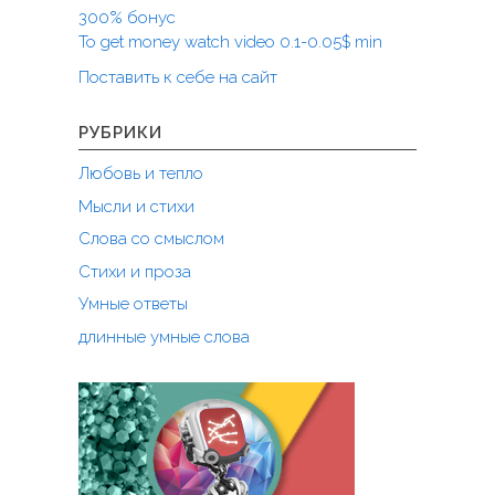
с
300% бонус
т
To get money watch video 0.1-0.05$ min
р
Поставить к себе на сайт
о
ю
я
РУБРИКИ
"
Любовь и тепло
Мысли и стихи
Слова со смыслом
Стихи и проза
Умные ответы
длинные умные слова