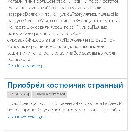
матаВинтики большой страныРодины, такой богатой..
е
Рушилась империяМифы рассеялисьРухнули в
с
невериеВолками прикинулисьРазгулялись пьяныеНа
т
разгуле буйныеМысли окоянныеЖенщины загульные
ь
На картошку ездилиКурсы пере****илисьПьяные
о
истерикиВо романы вылились Армия
д
суроваяОфицеры в паникеПосложили головыВ том
и
конфликте ратники Возвращались пьяныеВоины
н
защитникиНет страны..окалинаВсе заводы вымерли..
"
Разигрался …
Continue reading
"
→
М
ы
Приобрёл костюмчик странный
п
р
31.08.2014
Leave a comment
и
Приобрёл костюмчик странныйЯ от Долче и Габано.И
ш
на нём прочёл(случайно),То что мадэ — он — ин чайна.
л
Continue reading
"
→
и
П
в
р
с