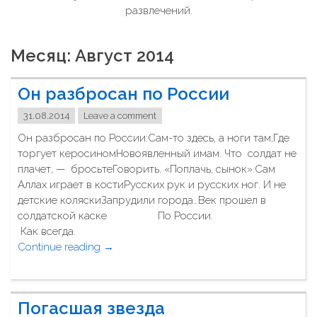
развлечений.
Месяц: Август 2014
Он разбросан по России
31.08.2014
Leave a comment
Он разбросан по России:Сам-то здесь, а ноги там,Где
торгует керосиномНовоявленный имам. Что солдат не
плачет, — бросьтеГоворить. «Поплачь, сынок».Сам
Аллах играет в костиРусских рук и русских ног. И не
детские коляскиЗапрудили города…Век прошел в
солдатской каске По России.
Как всегда.
Continue reading
"
→
О
н
р
Погасшая звезда
а