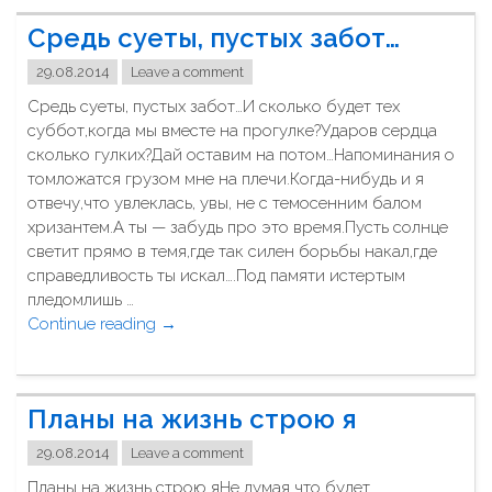
и
о
Средь суеты, пустых забот…
о
в
б
е
29.08.2014
Leave a comment
р
т
Средь суеты, пустых забот…И сколько будет тех
ё
с
суббот,когда мы вместе на прогулке?Ударов сердца
л
к
сколько гулких?Дай оставим на потом…Напоминания о
к
и
томложатся грузом мне на плечи.Когда-нибудь и я
о
й
отвечу,что увлеклась, увы, не с темосенним балом
с
с
хризантем.А ты — забудь про это время.Пусть солнце
т
т
светит прямо в темя,где так силен борьбы накал,где
ю
р
справедливость ты искал….Под памяти истертым
м
о
пледомлишь …
ч
й
Continue reading
"
→
и
"
С
к
р
с
е
т
Планы на жизнь строю я
д
р
ь
а
29.08.2014
Leave a comment
с
н
Планы на жизнь строю яНе думая что будет