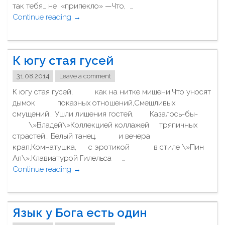
так тебя… не «припекло» —Что, …
а
Continue reading
"
→
с
И
т
з
л
у
и
К югу стая гусей
ч
в
е
ы
31.08.2014
Leave a comment
н
м
К югу стая гусей, как на нитке мишени,Что уносят
и
н
дымок показных отношений,Смешливых
е
е
смущений… Ушли лишения гостей, Казалось-бы-
–
м
\»Владей\»Коллекцией коллажей тряпичных
С
о
страстей… Белый танец, и вечера
а
ж
крап,Комнатушка, с эротикой в стиле \»Пин
м
е
Ап\».Клавиатурой Гилельса …
о
т
Continue reading
"
→
г
"
К
о
ю
С
г
е
Язык у Бога есть один
у
б
с