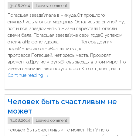
з
31.08.2014
Leave a comment
б
Погасшая звездаУпала в никуда,От прошлого
р
сияньяЛишь угольки мерцанья,Остались за спиной,Ну,
о
вот и все, звездойБыть в жизни перестала,Погасли
с
свечи бала. Погасшая звездаУже свои годаС успехом
а
отсиялаНа фоне идеала. Теперь другим
н
пораИмперию огняВозглавить для
п
прогресса,Погасшей, нет здесь места. Проходят
о
временна,Другие у руляВновь звезды в этом мире,Что
Р
имена сменили.Таков круговорот,Кто отцветет, не в …
о
Continue reading
"
→
с
П
с
о
и
г
и
Человек быть счастливым не
а
"
с
может
ш
31.08.2014
Leave a comment
а
я
Человек быть счастливым не может. Нет.У него
з