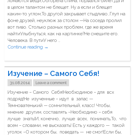
ломаются вещи,Обгорела спина, порвался билет,Да и
в
в целом талантом не блещет. Ну а если и блещет
е
каким-то углом,То другой закрывает стыдливо…Глуп на
з
фоне друзей, неуклюж за столом —На соседа пролил
д
вот пиво. Столько разных проблем, где же время
а
найтиУлыбнуться, как на картинке?Не смешите его.
"
Человека. В путиУ него …
Continue reading
"
→
Ч
е
л
Изучение – Самого Себя!
о
в
31.08.2014
Leave a comment
е
Изучение – Самого Себя!Необходимое – для всх
к
подряд!Не изученные – идут в запас —
б
Темноватенький — сомнительный, класс! Чтобы,
ы
мнение другим, составлять –Необходимо – себя
т
лучше знать!И, конечно, лучше всех, понимать,То, что
ь
всем – словами, не высказать! Есть у каждого — такой
с
уголок –О котором бы, поведать — не смог!Если бы,
ч