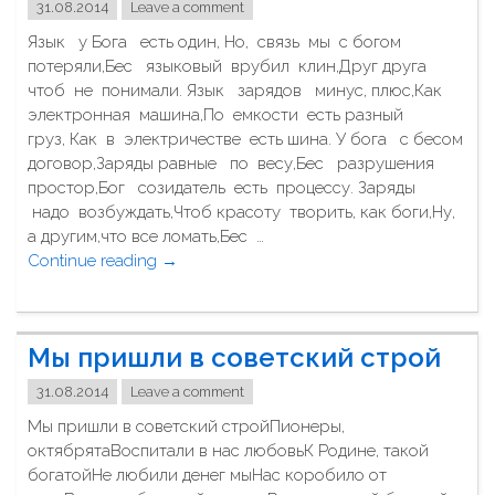
я
31.08.2014
Leave a comment
т
!
Язык у Бога есть один, Но, связь мы с богом
а
"
потеряли,Бес языковый врубил клин,Друг друга
я
чтоб не понимали. Язык зарядов минус, плюс,Как
г
электронная машина,По емкости есть разный
у
груз, Как в электричестве есть шина. У бога с бесом
с
договор,Заряды равные по весу,Бес разрушения
е
простор,Бог созидатель есть процессу. Заряды
й
надо возбуждать,Чтоб красоту творить, как боги,Ну,
"
а другим,что все ломать,Бес …
Continue reading
"
→
Я
з
ы
Мы пришли в советский строй
к
у
31.08.2014
Leave a comment
Б
Мы пришли в советский стройПионеры,
о
октябрятаВоспитали в нас любовьК Родине, такой
г
богатойНе любили денег мыНас коробило от
а