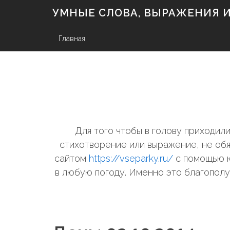
S
УМНЫЕ СЛОВА, ВЫРАЖЕНИЯ И 
k
i
p
Главная
t
o
c
o
n
t
e
n
Для того чтобы в голову приходи
t
стихотворение или выражение, не обя
сайтом
https://vseparky.ru/
с помощью к
в любую погоду. Именно это благополу