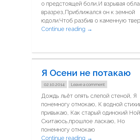
о предстоящей боли,И взрывая обла
с
вразрез,Приближался он к земной
п
юдоли.Чтоб разбив о каменную твер
ы
Continue reading
"
→
т
П
а
а
н
д
и
а
е
Я Осени не потакаю
л
…
а
"
02.10.2014
Leave a comment
н
Дождь льёт опять слепой стеной, Я
г
понемногу отмокаю, К водной стихи
е
привыкаю, Как старый одинокий Ной
л
Скитаюсь,прошлое ласкаю, Но
"
понемногу отмокаю
Continue reading
"
→