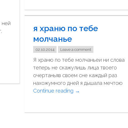
е
а
м
"
н
 ней
я храню по тебе
о
.
г
молчанье
о
б
02.10.2014
Leave a comment
р
Я храню по тебе молчаньеи ни слова
ы
теперь не скажулишь лица твоего
з
очертаньяв своем сне каждый раз
г
нахожумного дней я дышала мечтою
о
Continue reading
"
→
к
я
т
х
я
р
б
а
р