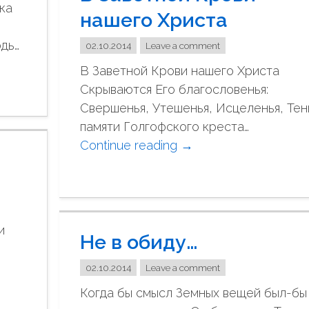
ка
ч
нашего Христа
и
дь…
02.10.2014
Leave a comment
,
и
В Заветной Крови нашего Христа
с
Скрываются Его благословенья:
к
Свершенья, Утешенья, Исцеленья, Тен
у
памяти Голгофского креста…
с
Continue reading
"
→
с
В
т
З
в
а
о
в
и
!
Не в обиду…
е
"
т
02.10.2014
Leave a comment
н
Когда бы смысл Земных вещей был-бы
о