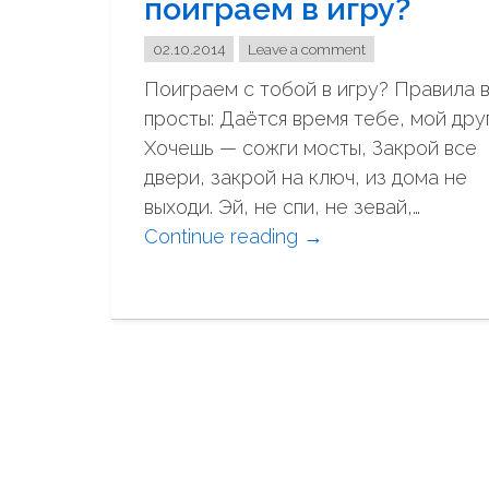
поиграем в игру?
a
m
02.10.2014
Leave a comment
n
Поиграем с тобой в игру? Правила в
a
просты: Даётся время тебе, мой друг
t
Хочешь — сожги мосты, Закрой все
i
двери, закрой на ключ, из дома не
o
выходи. Эй, не спи, не зевай,…
n
Continue reading
"
→
t
п
e
о
m
и
p
г
s
р
"
а
е
м