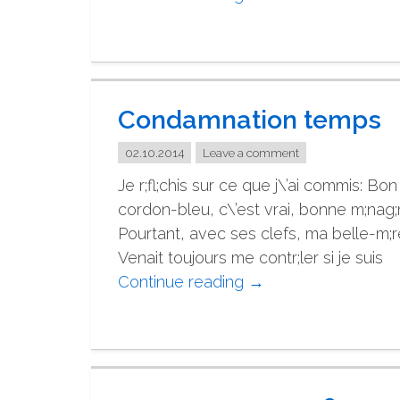
Я
О
с
е
Condamnation temps
н
и
02.10.2014
Leave a comment
н
Je r;fl;chis sur ce que j\’ai commis: Bon
е
cordon-bleu, c\’est vrai, bonne m;nag;
п
Pourtant, avec ses clefs, ma belle-m;r
о
Venait toujours me contr;ler si je suis
т
Continue reading
"
→
а
C
к
o
а
n
ю
d
"