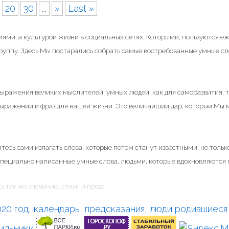
20
30
...
»
Last »
ями, а культурой жизни в социальных сетях. Которыми, пользуются е
группу. Здесь Мы постарались собрать самые востребованные умные сл
 выражения великих мыслителей, умных людей, как для саморазвития, т
 выражений и фраз для нашей жизни. Это величайший дар, который Мы
тесь сами излагать слова, которые потом станут известными, не только
специально написанные умные слова, людьми, которые вдохновляются п
а так же значение, стихи и проза