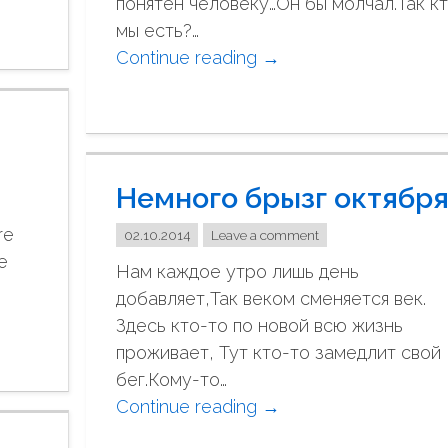
понятен человеку…Он бы молчал.Так к
й
мы есть?…
К
Continue reading
"
→
р
Н
о
е
в
в
и
о
н
Немного брызг октябр
б
а
и
ш
re
02.10.2014
Leave a comment
д
е
e
Нам каждое утро лишь день
у
г
добавляет,Так веком сменяется век.
…
о
Здесь кто-то по новой всю жизнь
"
Х
проживает, Тут кто-то замедлит свой
р
бег.Кому-то…
и
Continue reading
"
→
с
Н
т