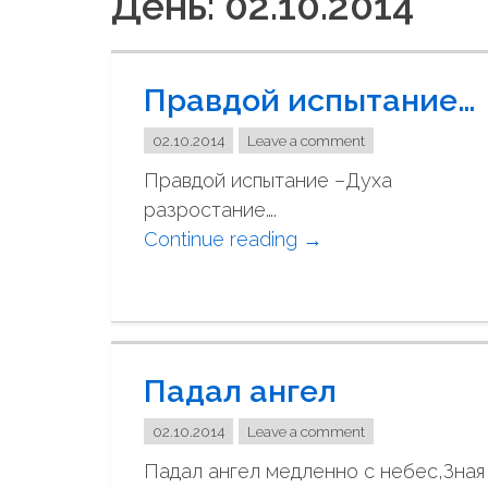
День: 02.10.2014
Правдой испытание…
02.10.2014
Leave a comment
Правдой испытание –Духа
разростание….
Continue reading
"
→
П
р
а
в
Падал ангел
д
о
02.10.2014
Leave a comment
й
Падал ангел медленно с небес,Зная
и