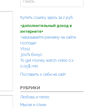
а
й
т
Купить ссылку здесь за
2
руб.
и
+дополнительный доход в
:
интернете+
+заказывайте рекламу на сайте
господа+
Vtss2
300% бонус
To get money watch video 0.1-
0.05$ min
Поставить к себе на сайт
РУБРИКИ
Любовь и тепло
Мысли и стихи