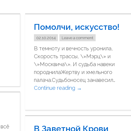
Помолчи, искусство!
02.10.2014
Leave a comment
В темноту и вечность уронила,
Скорость трассы, \»Мэрц\» и
\»Москвича\». И судьба навеки
породнилаЖертву и хмельного
палача.Судьбоносец занавесил…
Continue reading
"
→
П
о
м
о
 всё
В Заветной Крови
л