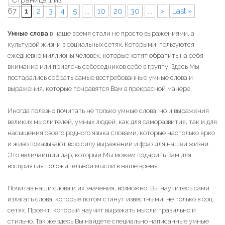
67
1
2
3
4
5
...
10
20
30
...
»
Last »
Умные слова
в наше время стали не просто выражениями, а
культурой жизни в социальных сетях. Которыми, пользуются
ежедневно миллионы человек, которые хотят обратить на себя
внимание или привлечь собеседников себе в группу. Здесь Мы
постарались собрать самые востребованные умные слова и
выражения, которые понравятся Вам в прекрасной манере.
Иногда полезно почитать не только умные слова, но и выражения
великих мыслителей, умных людей, как для саморазвития, так и для
насыщения своего родного языка словами, которые настолько ярко
и живо показывают всю силу выражений и фраз для нашей жизни.
Это величайший дар, который Мы можем подарить Вам для
восприятия положительной мысли в наше время.
Почитав наши слова и их значения, возможно, Вы научитесь сами
излагать слова, которые потом станут известными, не только в соц.
сетях. Проект, который научит выражать мысли правильно и
стильно. Так же здесь Вы найдете специально написанные умные