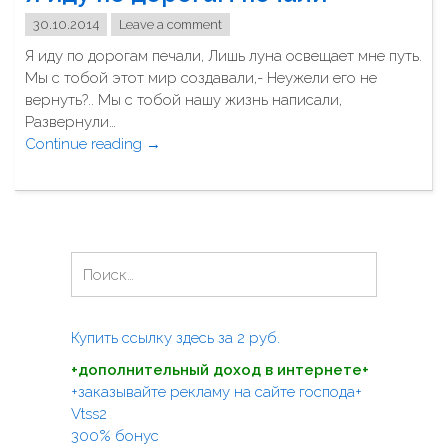
б
30.10.2014
Leave a comment
р
Я иду по дорогам печали, Лишь луна освещает мне путь.
ь
Мы с тобой этот мир создавали,- Неужели его не
2
вернуть?.. Мы с тобой нашу жизнь написали,
0
Развернули…
0
Continue reading
"
→
5
Я
-
и
г
д
о
у
"
п
Н
о
а
д
й
о
т
Купить ссылку здесь за
2
руб.
р
и
о
+дополнительный доход в интернете+
:
г
+заказывайте рекламу на сайте господа+
а
Vtss2
м
300% бонус