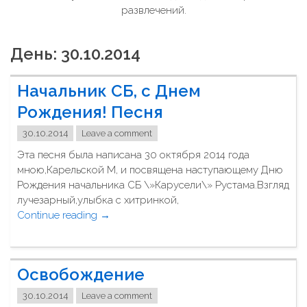
развлечений.
День: 30.10.2014
Начальник СБ, с Днем
Рождения! Песня
30.10.2014
Leave a comment
Эта песня была написана 30 октября 2014 года
мною,Карельской М, и посвящена наступающему Дню
Рождения начальника СБ \»Карусели\» Рустама.Взгляд
лучезарный,улыбка с хитринкой,
Continue reading
"
→
Н
а
ч
Освобождение
а
л
30.10.2014
Leave a comment
ь