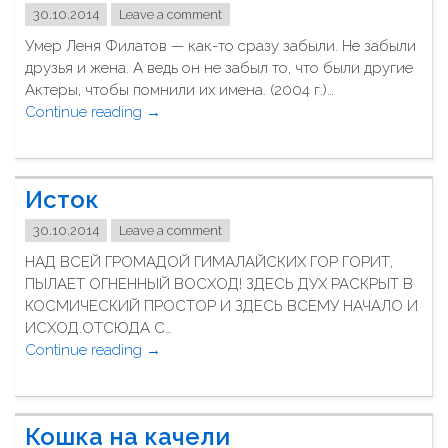
е
н
30.10.2014
Leave a comment
р
е
Умер Леня Филатов — как-то сразу забыли. Не забыли
ы
"
друзья и жена. А ведь он не забыл то, что были другие
"
Актеры, чтобы помнили их имена. (2004 г.)…
Continue reading
"
→
Л
е
о
Исток
н
и
30.10.2014
Leave a comment
д
НАД ВСЕЙ ГРОМАДОЙ ГИМАЛАЙСКИХ ГОР ГОРИТ,
у
ПЫЛАЕТ ОГНЕННЫЙ ВОСХОД! ЗДЕСЬ ДУХ РАСКРЫТ В
ф
КОСМИЧЕСКИЙ ПРОСТОР И ЗДЕСЬ ВСЕМУ НАЧАЛО И
и
ИСХОД.ОТСЮДА С…
л
Continue reading
"
→
а
И
т
с
о
т
в
Кошка на качели
о
у