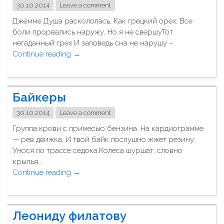
д
30.10.2014
Leave a comment
П
л
е
Джемме Душа раскололась, Как грецкий орех, Все
я
с
боли прорвались наружу, Но я не свершуТот
В
н
негаданный грех И заповедь сна не нарушу –
а
я
Continue reading
"
→
с
"
О
!
п
"
р
Байкеры
о
с
30.10.2014
Leave a comment
т
Группа крови с примесью бензина. На кардиограмме
е
— рев движка. И твой байк послушно жжет резину,
й
Унося по трассе седока.Колеса шуршат, словно
ш
крылья,…
е
Continue reading
"
→
й
Б
и
а
с
й
т
Леониду филатову
к
и