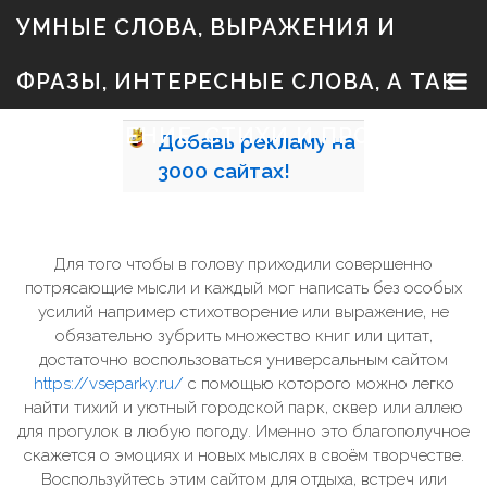
S
УМНЫЕ СЛОВА, ВЫРАЖЕНИЯ И
k
i
p
ФРАЗЫ, ИНТЕРЕСНЫЕ СЛОВА, А ТАК
t
o
c
ЖЕ ЗНАЧЕНИЕ, СТИХИ И ПРОЗА
Добавь
рекламу на
o
n
3000
сайтах!
t
e
n
t
Для того чтобы в голову приходили совершенно
потрясающие мысли и каждый мог написать без особых
усилий например стихотворение или выражение, не
обязательно зубрить множество книг или цитат,
достаточно воспользоваться универсальным сайтом
https://vseparky.ru/
с помощью которого можно легко
найти тихий и уютный городской парк, сквер или аллею
для прогулок в любую погоду. Именно это благополучное
скажется о эмоциях и новых мыслях в своём творчестве.
Воспользуйтесь этим сайтом для отдыха, встреч или