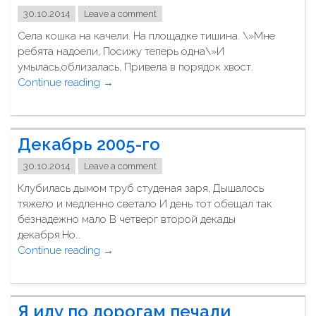
к
"
30.10.2014
Leave a comment
"
Села кошка на качели. На площадке тишина. \»Мне
ребята надоели, Посижу теперь одна\»И
умылась,облизалась, Привела в порядок хвост.
Continue reading
"
→
К
о
ш
Декабрь 2005-го
к
а
30.10.2014
Leave a comment
н
Клубилась дымом труб студеная заря, Дышалось
а
тяжело и медленно светало И день тот обещал так
к
безнадежно мало В четверг второй декады
а
декабря.Но…
ч
Continue reading
"
→
е
Д
л
е
и
к
"
Я иду по дорогам печали
а