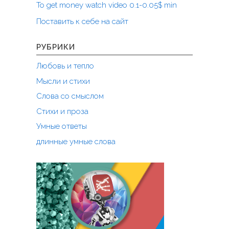
п
To get money watch video 0.1-0.05$ min
е
Поставить к себе на сайт
ч
а
л
РУБРИКИ
и
Любовь и тепло
"
Мысли и стихи
Слова со смыслом
Стихи и проза
Умные ответы
длинные умные слова