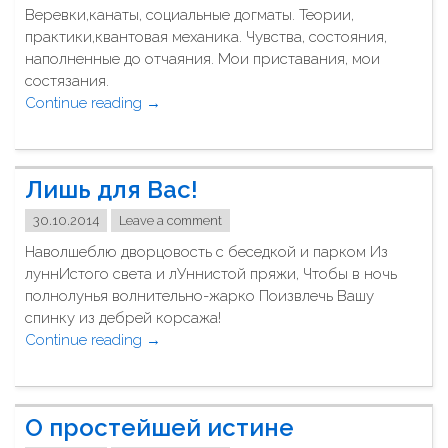
Веревки,канаты, социальные догматы. Теории,
н
практики,квантовая механика. Чувства, состояния,
и
наполненные до отчаяния. Мои приставания, мои
к
состязания.
С
Continue reading
"
→
Б
О
,
с
с
в
Д
Лишь для Вас!
о
н
б
е
30.10.2014
Leave a comment
о
м
Наволшеблю дворцовость с беседкой и парком Из
ж
Р
луннИстого света и лУннистой пряжи, Чтобы в ночь
д
о
полнолунья волнительно-жарко Поизвлечь Вашу
е
ж
спинку из дебрей корсажа!
н
д
Continue reading
"
→
и
е
Л
е
н
и
"
и
ш
я
О простейшей истине
ь
!