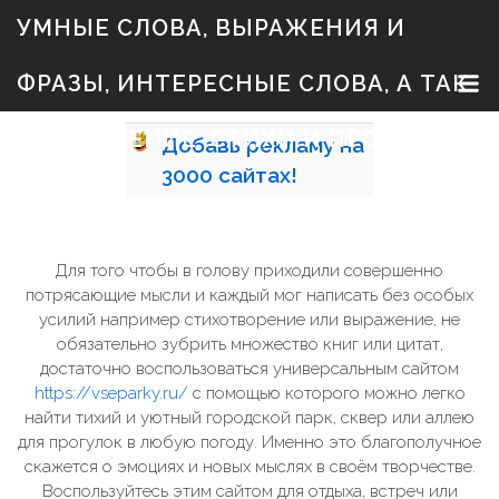
S
УМНЫЕ СЛОВА, ВЫРАЖЕНИЯ И
k
i
p
ФРАЗЫ, ИНТЕРЕСНЫЕ СЛОВА, А ТАК
t
o
c
ЖЕ ЗНАЧЕНИЕ, СТИХИ И ПРОЗА
Добавь
рекламу на
o
n
3000
сайтах!
t
e
n
t
Для того чтобы в голову приходили совершенно
потрясающие мысли и каждый мог написать без особых
усилий например стихотворение или выражение, не
обязательно зубрить множество книг или цитат,
достаточно воспользоваться универсальным сайтом
https://vseparky.ru/
с помощью которого можно легко
найти тихий и уютный городской парк, сквер или аллею
для прогулок в любую погоду. Именно это благополучное
скажется о эмоциях и новых мыслях в своём творчестве.
Воспользуйтесь этим сайтом для отдыха, встреч или