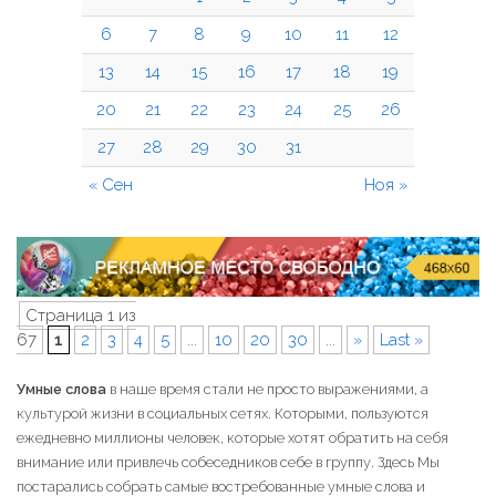
6
7
8
9
10
11
12
13
14
15
16
17
18
19
20
21
22
23
24
25
26
27
28
29
30
31
« Сен
Ноя »
Страница 1 из
67
1
2
3
4
5
...
10
20
30
...
»
Last »
Умные слова
в наше время стали не просто выражениями, а
культурой жизни в социальных сетях. Которыми, пользуются
ежедневно миллионы человек, которые хотят обратить на себя
внимание или привлечь собеседников себе в группу. Здесь Мы
постарались собрать самые востребованные умные слова и