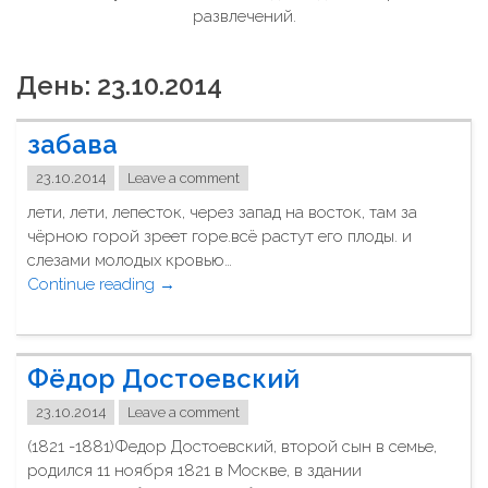
развлечений.
День: 23.10.2014
забава
23.10.2014
Leave a comment
лети, лети, лепесток, через запад на восток, там за
чёрною горой зреет горе.всё растут его плоды. и
слезами молодых кровью…
Continue reading
"
→
з
а
б
Фёдор Достоевский
а
в
23.10.2014
Leave a comment
а
(1821 -1881)Федор Достоевский, второй сын в семье,
"
родился 11 ноября 1821 в Москве, в здании