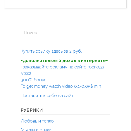
Н
т
е
о
т
с
р
"
о
Н
г
а
а
й
й
т
Купить ссылку здесь за
2
руб.
!
и
"
+дополнительный доход в интернете+
:
+заказывайте рекламу на сайте господа+
Vtss2
300% бонус
To get money watch video 0.1-0.05$ min
Поставить к себе на сайт
РУБРИКИ
Любовь и тепло
Мысли и стихи