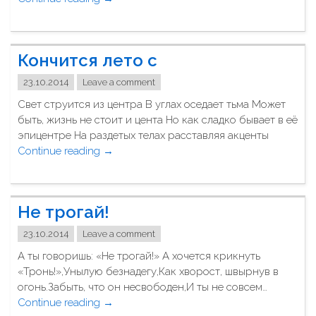
а
о
у
н
с
м
Г
е
р
о
н
Кончится лето с
и
г
ь
-
у
…
23.10.2014
Leave a comment
в
"
"
Свет струится из центра В углах оседает тьма Может
о
быть, жизнь не стоит и цента Но как сладко бывает в её
с
эпицентре На раздетых телах расставляя акценты
к
Continue reading
"
→
р
К
е
о
с
н
н
Не трогай!
ч
и
и
"
23.10.2014
Leave a comment
т
А ты говоришь: «Не трогай!» А хочется крикнуть
с
«Тронь!»,Унылую безнадегу,Как хворост, швырнув в
я
огонь.Забыть, что он несвободен,И ты не совсем…
л
Continue reading
"
→
е