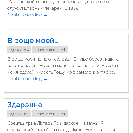
Мариинской больницы для бедных, где отец его
служил штабным лекарем. В 1828…
Continue reading
"
→
Ф
ё
д
В роще моей…
о
р
23.10.2014
Leave a comment
Д
В роще моей не поют соловьи, В гуще берез тишина
о
расстелилась… Не зови меня более, не зови, Не зови
с
меня, сделай милость.Рощу мою замело в октябре,
т
Continue reading
"
→
о
В
е
р
в
о
с
Здарэнне
щ
к
е
и
23.10.2014
Leave a comment
м
й
Свецяць ярка ЛіхтарыПры дарозе, На мяжы. Я
о
"
спускаюся З гары,А на перадзеІмгла, Ночка чорная
е