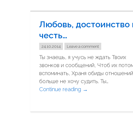
б
ы
с
Любовь, достоинство 
н
честь…
о
в
24.10.2014
Leave a comment
а
Ты знаешь, я учусь не ждать Твоих
в
звонков и сообщений, Чтоб их пото
л
вспоминать, Храня обиды отношений
ю
больше не хочу судить. Ты…
б
Continue reading
"
→
и
Л
т
ю
ь
б
с
о
я
в
"