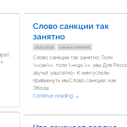
Слово санкции так
занятно
24.10.2014
Leave a comment
врат,
Слово санкции так занятно: Толи
ет
\»сан\», толи \»кци…\», увы Для Росс
звучат заштатно- К ним успели
привыкнуть мы.Слово санкции, как
Эбола:
Continue reading
"
→
С
л
о
в