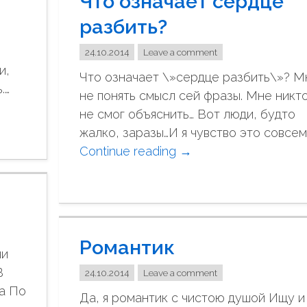
Что означает сердце
о
разбить?
с
24.10.2014
Leave a comment
а
и,
н
Что означает \»сердце разбить\»? М
.…
к
не понять смысл сей фразы. Мне никт
ц
не смог объяснить… Вот люди, будто
и
жалко, заразы…И я чувство это совсем
и
Continue reading
"
→
т
Ч
а
т
к
о
з
о
а
Романтик
з
чи
н
н
В
24.10.2014
Leave a comment
я
а
да По
т
Да, я романтик с чистою душой Ищу и
ч