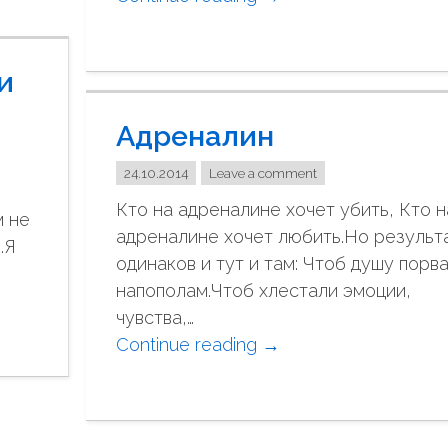
Ж
"
е
и
л
т
Адреналин
ы
й
24.10.2014
Leave a comment
с
Кто на адреналине хочет убить, Кто н
в
м не
адреналине хочет любить.Но результ
е
.Я
одинаков и тут и там: Чтоб душу порв
т
напополам.Чтоб хлестали эмоции,
"
чувства,…
Continue reading
"
→
А
д
р