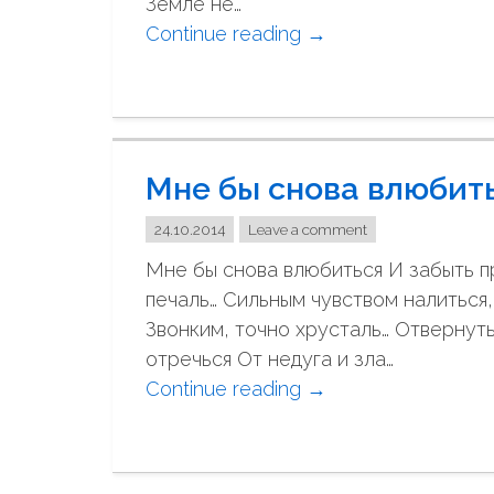
Земле не…
н
Continue reading
"
→
ь
7
я
.
к
С
а
м
ж
Мне бы снова влюбит
е
д
р
о
24.10.2014
Leave a comment
т
м
Мне бы снова влюбиться И забыть п
и
у
печаль… Сильным чувством налиться,
н
д
Звонким, точно хрусталь… Отвернуть
е
а
отречься От недуга и зла…
т
н
Continue reading
"
→
"
а
М
…
н
"
е