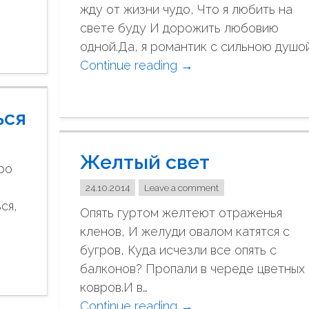
н
жду от жизни чудо, Что я любить на
а
о
свете буду И дорожить любовию
е
"
одной.Да, я романтик с сильною душо
т
Continue reading
"
→
с
Р
е
о
р
ься
м
д
а
ц
Желтый свет
н
е
ро
т
р
24.10.2014
Leave a comment
и
а
ся,
Опять гуртом желтеют отраженья
к
з
кленов, И желуди овалом катятся с
"
б
бугров, Куда исчезли все опять с
и
балконов? Пропали в череде цветных
т
ковров.И в…
ь
Continue reading
"
→
?