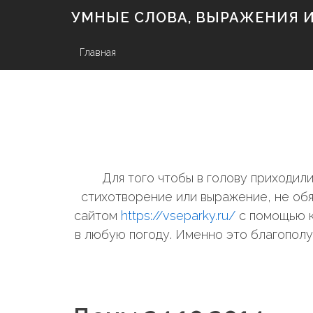
S
УМНЫЕ СЛОВА, ВЫРАЖЕНИЯ И 
k
i
p
Главная
t
o
c
o
n
t
e
n
Для того чтобы в голову приходи
t
стихотворение или выражение, не обя
сайтом
https://vseparky.ru/
с помощью к
в любую погоду. Именно это благополу