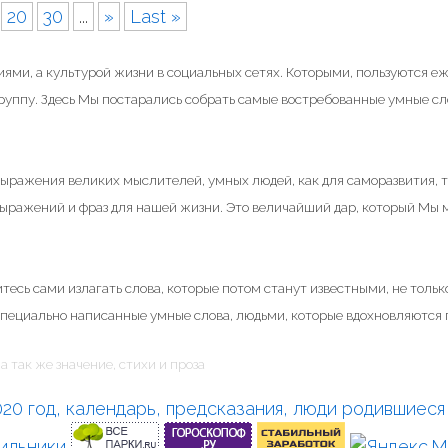
20
30
...
»
Last »
ями, а культурой жизни в социальных сетях. Которыми, пользуются е
группу. Здесь Мы постарались собрать самые востребованные умные сл
 выражения великих мыслителей, умных людей, как для саморазвития, т
 выражений и фраз для нашей жизни. Это величайший дар, который Мы
тесь сами излагать слова, которые потом станут известными, не только
специально написанные умные слова, людьми, которые вдохновляются п
а так же значение, стихи и проза