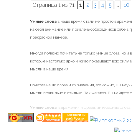
Страница 1 из 71
1
2
3
4
5
...
10
т
ь
Умные слова
в наше время стали не просто выражени
…
на себя внимание или привлечь собеседников себе в 
"
прекрасной манере.
Иногда полезно почитать не только умные слова, но и
которые настолько ярко и живо показывают всю силу
мысли в наше время.
Почитав наши слова и их значения, возможно, Вы научи
мысли правильно и стильно. Так же здесь Вы найдете 
Умные слова
, выражения и фразы, интересные слова, 