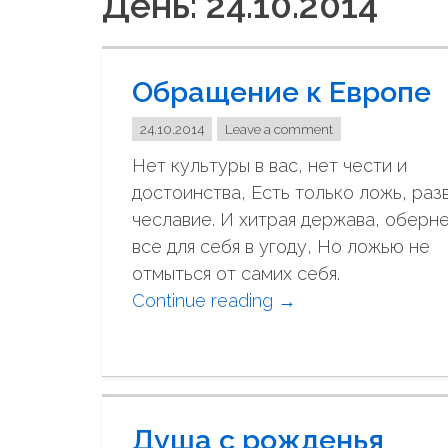
День: 24.10.2014
Обращение к Европе
24.10.2014
Leave a comment
Нет культуры в вас, нет чести и
достоинства, Есть только ложь, раз
чеславие. И хитрая держава, оберн
все для себя в угоду, Но ложью не
отмыться от самих себя.
Continue reading
"
→
О
б
р
а
Душа с рожденья
щ