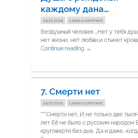
е
каждому дана…
н
24.10.2014
Leave a comment
и
е
Бездушный человек …Нет у тебя душ
к
нет жизни, нет любви,и стынет кровь
Е
Continue reading
"
→
в
Д
р
у
о
ш
п
а
е
7. Смерти нет
с
"
р
24.10.2014
Leave a comment
о
***Смерти нет. И не только две тыся
ж
лет Её не было с русским народом 
д
круговерти без дна, Да и даже, ког
е