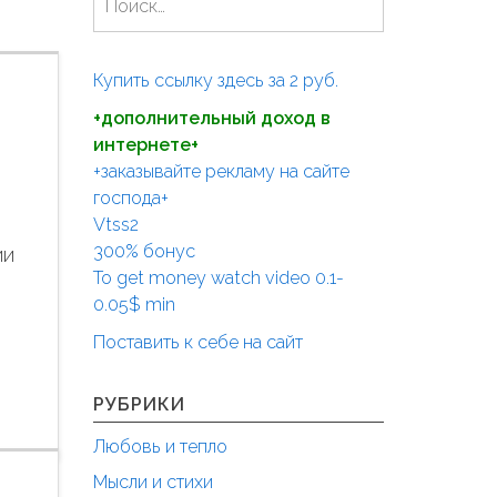
а
й
т
Купить ссылку здесь за
2
руб.
и
+дополнительный доход в
:
интернете+
+заказывайте рекламу на сайте
господа+
Vtss2
300% бонус
ии
To get money watch video 0.1-
0.05$ min
Поставить к себе на сайт
РУБРИКИ
Любовь и тепло
Мысли и стихи