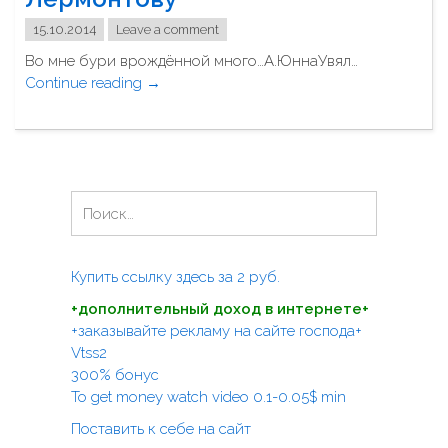
н
а
ы
15.10.2014
Leave a comment
"
й
Во мне бури врождённой много…А.ЮннаУвял…
с
Continue reading
"
→
р
У
о
в
к
я
"
л
Н
Н
а
а
р
й
ц
т
Купить ссылку здесь за
2
руб.
и
и
с
+дополнительный доход в интернете+
:
с
+заказывайте рекламу на сайте господа+
!
Vtss2
М
300% бонус
.
To get money watch video 0.1-0.05$ min
Ю
Поставить к себе на сайт
.