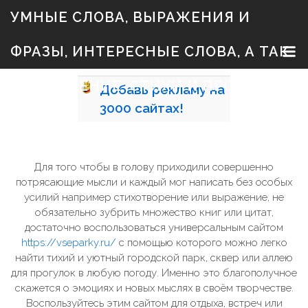
S
УМНЫЕ СЛОВА, ВЫРАЖЕНИЯ И
k
i
p
ФРАЗЫ, ИНТЕРЕСНЫЕ СЛОВА, А ТАК
t
o
c
ЖЕ ЗНАЧЕНИЕ, СТИХИ И ПРОЗА
Добавь
рекламу на
o
n
3000
сайтах!
t
e
n
t
Для того чтобы в голову приходили совершенно
потрясающие мысли и каждый мог написать без особых
усилий например стихотворение или выражение, не
обязательно зубрить множество книг или цитат,
достаточно воспользоваться универсальным сайтом
https://vseparky.ru/
с помощью которого можно легко
найти тихий и уютный городской парк, сквер или аллею
для прогулок в любую погоду. Именно это благополучное
скажется о эмоциях и новых мыслях в своём творчестве.
Воспользуйтесь этим сайтом для отдыха, встреч или