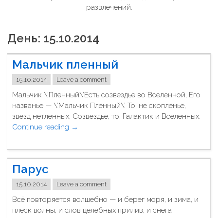
развлечений.
День: 15.10.2014
Мальчик пленный
15.10.2014
Leave a comment
Мальчик \’Пленный\’Есть созвездье во Вселенной, Его
названье — \’Мальчик Пленный\’ То, не скопленье,
звезд нетленных, Созвездье, то, Галактик и Вселенных.
Continue reading
"
→
М
а
л
Парус
ь
ч
15.10.2014
Leave a comment
и
Всё повторяется волшебно — и берег моря, и зима, и
к
плеск волны, и слов целебных прилив, и снега
п