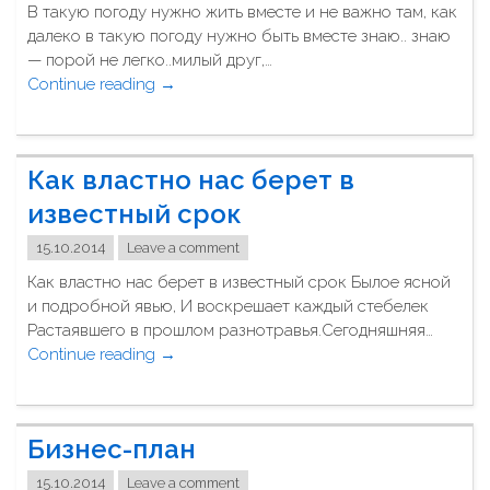
к
В такую погоду нужно жить вместе и не важно там, как
з
а
далеко в такую погоду нужно быть вместе знаю.. знаю
н
ж
— порой не легко..милый друг,…
ы
е
Continue reading
"
→
е
т
В
л
…
т
ю
"
а
д
Как властно нас берет в
к
и
у
,
известный срок
ю
"
15.10.2014
Leave a comment
п
о
Как властно нас берет в известный срок Былое ясной
г
и подробной явью, И воскрешает каждый стебелек
о
Растаявшего в прошлом разнотравья.Сегодняшняя…
д
Continue reading
"
→
у
К
н
а
у
к
Бизнес-план
ж
в
н
л
15.10.2014
Leave a comment