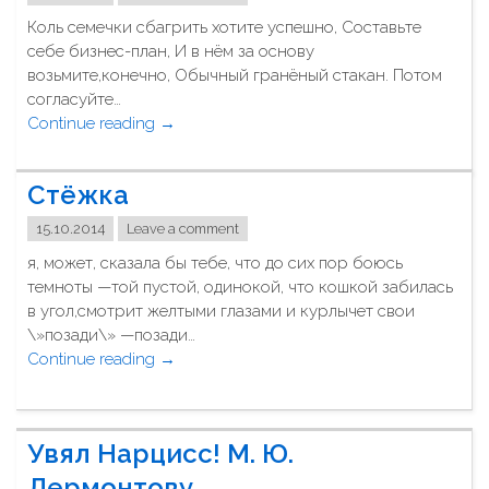
о
а
Коль семечки сбагрить хотите успешно, Составьте
ж
с
себе бизнес-план, И в нём за основу
и
т
возьмите,конечно, Обычный гранёный стакан. Потом
т
н
согласуйте…
ь
о
Continue reading
в
"
→
н
м
Б
а
е
и
с
Стёжка
с
з
б
т
н
е
15.10.2014
Leave a comment
е
е
р
я, может, сказала бы тебе, что до сих пор боюсь
"
с
е
темноты —той пустой, одинокой, что кошкой забилась
-
т
в угол,смотрит желтыми глазами и курлычет свои
п
в
\»позади\» —позади…
л
и
Continue reading
"
→
а
з
С
н
в
т
"
е
ё
с
Увял Нарцисс! М. Ю.
ж
т
к
Лермонтову