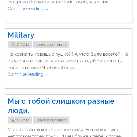
кутерьма.Всё возвращается к началу высоких…
л
Continue reading
"
→
е
П
н
а
н
р
ы
Military
у
й
с
"
15.10.2014
Leave a comment
"
На хрена ты ходишь с пушкой? А чтоб было веселей. Не
играю я в игрушки, я хочу мочить людей.На хрена ты
носишь ножик? Чтоб колбаску…
Continue reading
"
→
M
i
l
Мы с тобой слишком разные
i
t
люди,
a
15.10.2014
Leave a comment
r
y
Мы с тобой слишком разные люди, Не поклонник я
"
неплоской твоей груди. И чем ближе к тебе, к твоей