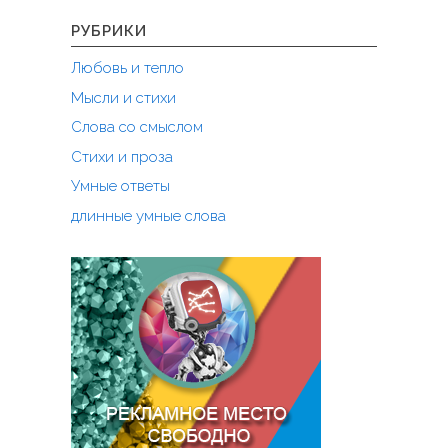
Л
е
РУБРИКИ
р
Любовь и тепло
м
о
Мысли и стихи
н
Слова со смыслом
т
Стихи и проза
о
в
Умные ответы
у
длинные умные слова
"