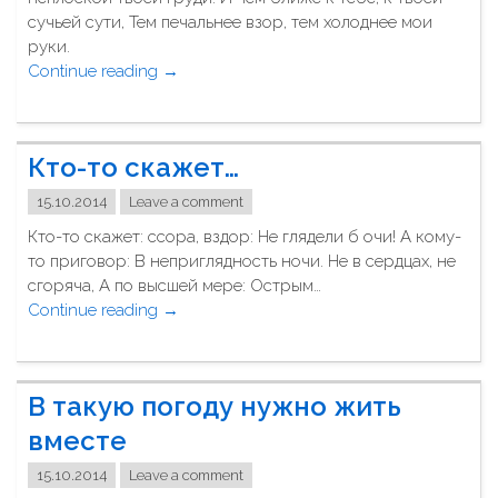
сучьей сути, Тем печальнее взор, тем холоднее мои
руки.
Continue reading
"
→
М
ы
с
Кто-то скажет…
т
о
15.10.2014
Leave a comment
б
Кто-то скажет: ссора, вздор: Не глядели б очи! А кому-
о
то приговор: В неприглядность ночи. Не в сердцах, не
й
сгоряча, А по высшей мере: Острым…
с
Continue reading
"
→
л
К
и
т
ш
о
к
В такую погоду нужно жить
-
о
т
вместе
м
о
р
15.10.2014
Leave a comment
с
а