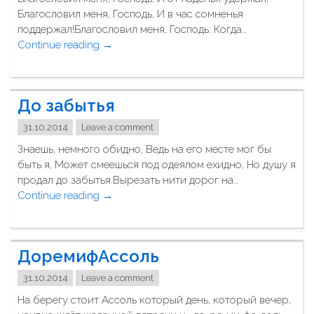
е
е
Благословил меня, Господь, И в час сомненья
н
г
поддержал!Благословил меня, Господь: Когда…
ь
о
Continue reading
"
→
к
с
Б
а
т
л
х
о
а
в
б
До забытья
г
п
о
о
о
31.10.2014
Leave a comment
й
с
д
с
Знаешь, немного обидно, Ведь на его месте мог бы
л
ъ
е
быть я, Может смеешься под одеялом ехидно, Но душу я
о
е
к
продал до забытья.Вырезать нити дорог на…
в
з
с
Continue reading
"
→
и
д
а
Д
л
е
"
о
м
"
з
е
ДоремифАссоль
а
н
б
я
31.10.2014
Leave a comment
ы
,
На берегу стоит Ассоль который день, который вечер,
т
Г