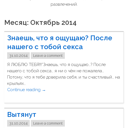
развлечений.
Месяц: Октябрь 2014
Знаешь, что я ощущаю? После
нашего с тобой секса
31.10.2014
Leave a comment
Я ЛЮБЛЮ ТЕБЯ!!!*Знаешь, что я ощущаю…? После
нашего с тобой секса… я ни о чём не пожалела…
Потому, что я тебе доверила себя, и ты счастливый… на
крыльях…
Continue reading
"
→
З
н
а
Вытянут
е
ш
31.10.2014
Leave a comment
ь