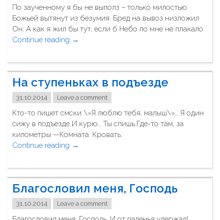
По заученному я бы не выполз – только милостью
,
Божьей вытянут из безумия. Бред на вывоз низложил
ч
Он. А как я жил бы тут, если б Небо по мне не плакало
т
Continue reading
"
→
о
В
я
ы
о
т
щ
На ступеньках в подъезде
я
у
н
щ
31.10.2014
Leave a comment
у
а
Кто-то пишет смски \»Я люблю тебя, малыш\»… Я один
т
ю
сижу в подъезде И курю… Ты спишь.Где-то там, за
"
?
километры —Комната. Кровать.
П
Continue reading
"
→
о
Н
с
а
л
с
е
Благословил меня, Господь
т
н
у
31.10.2014
Leave a comment
а
п
ш
Благословил меня, Господь, И от паденья удержал!