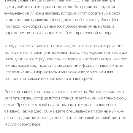
Умные слова
в наше время стали не просто выражениями, а
культурой жизни в социальных сетях. Которыми, пользуются
ежедневно миллионы человек, которые хотят обратить на себя
внимание или привлечь собеседников себе в группу. Здесь Мы
постарались собрать самые востребованные умные слова и
выражения, которые понравятся Вам в прекрасной манере.
Иногда полезно почитать не только умные слова, но и выражения
великих мыслителей, умных людей, как для саморазвития, так и для
насыщения своего родного языка словами, которые настолько ярко
и живо показывают всю силу выражений и фраз для нашей жизни.
Это величайший дар, который Мы можем подарить Вам для
восприятия положительной мысли в наше время.
Почитав наши слова и их значения, возможно, Вы научитесь сами
излагать слова, которые потом станут известными, не только в соц.
сетях. Проект, который научит выражать мысли правильно и
стильно. Так же здесь Вы найдете специально написанные умные
слова, людьми, которые вдохновляются природой, погодой, жизнью
и силой своего пера.