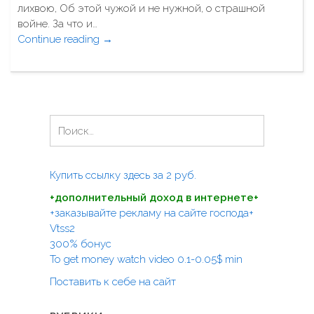
лихвою, Об этой чужой и не нужной, о страшной
й
войне. За что и…
д
Continue reading
"
→
р
Я
а
н
к
е
о
и
н
з
"
Н
т
а
е
й
х
т
Купить ссылку здесь за
2
руб.
"
и
+дополнительный доход в интернете+
:
+заказывайте рекламу на сайте господа+
Vtss2
300% бонус
To get money watch video 0.1-0.05$ min
Поставить к себе на сайт