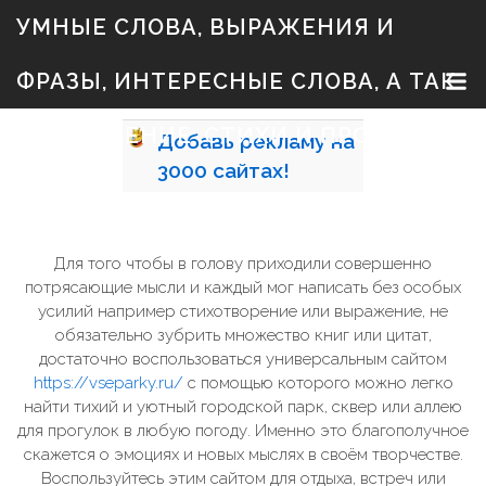
S
УМНЫЕ СЛОВА, ВЫРАЖЕНИЯ И
k
i
p
ФРАЗЫ, ИНТЕРЕСНЫЕ СЛОВА, А ТАК
t
o
c
ЖЕ ЗНАЧЕНИЕ, СТИХИ И ПРОЗА
Добавь
рекламу на
o
n
3000
сайтах!
t
e
n
t
Для того чтобы в голову приходили совершенно
потрясающие мысли и каждый мог написать без особых
усилий например стихотворение или выражение, не
обязательно зубрить множество книг или цитат,
достаточно воспользоваться универсальным сайтом
https://vseparky.ru/
с помощью которого можно легко
найти тихий и уютный городской парк, сквер или аллею
для прогулок в любую погоду. Именно это благополучное
скажется о эмоциях и новых мыслях в своём творчестве.
Воспользуйтесь этим сайтом для отдыха, встреч или