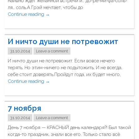
наивно ждёт желанной встречи и… до-ре-ми-фа-соль-
ь
о
ля… соль.А Грэй мечтает, чтобы до
я
с
Continue reading
"
→
"
п
Д
о
о
д
р
ь
И ничто души не потревожит
е
"
м
31.10.2014
Leave a comment
и
И ничто души не потревожит. Если вовсе нечего
ф
терять, Но этим-ничего не подытожить, И не всегда,
А
себе стоит доверять.Пройдут года, их будет много,
с
Continue reading
"
→
с
И
о
н
л
и
ь
7 ноября
ч
"
т
31.10.2014
Leave a comment
о
День 7 ноября — КРАСНЫЙ день календаря?! Был такой
д
когда-то праздник, знали все его. Только стало всё
у