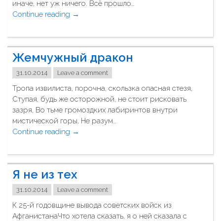
иначе, нет уж ничего. Всё прошло…
ш
Continue reading
"
→
и
7
н
н
е
о
п
Жемчужный дракон
я
о
б
т
31.10.2014
Leave a comment
р
р
Тропа извилиста, порочна, скользка опасная стезя,
я
е
Ступая, будь же осторожной, не стоит рисковать
"
в
зазря, Во тьме громоздких лабиринтов внутри
о
мистической горы, Не разум…
ж
Continue reading
"
→
и
Ж
т
е
"
м
Я не из тех
ч
у
31.10.2014
Leave a comment
ж
К 25-й годовщине вывода советских войск из
н
АфганистанаЧто хотела сказать, я о ней сказала с
ы